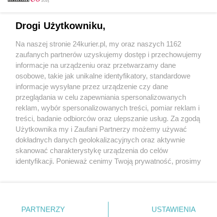
Floating Arena z nowym systemem obsługi
Drogi Użytkowniku,
Wakacyjna Floating Arena. Serwis poczeka
Na naszej stronie 24kurier.pl, my oraz naszych 1162
Floating Arena po półrocznej przerwie. Basen
zaufanych partnerów uzyskujemy dostęp i przechowujemy
droższy i mniej dostępny
informacje na urządzeniu oraz przetwarzamy dane
osobowe, takie jak unikalne identyfikatory, standardowe
POGODA
informacje wysyłane przez urządzenie czy dane
przeglądania w celu zapewniania spersonalizowanych
reklam, wybór spersonalizowanych treści, pomiar reklam i
treści, badanie odbiorców oraz ulepszanie usług. Za zgodą
13
℃
Użytkownika my i Zaufani Partnerzy możemy używać
dokładnych danych geolokalizacyjnych oraz aktywnie
Zobacz prognozę na 3 dni
skanować charakterystykę urządzenia do celów
identyfikacji. Ponieważ cenimy Twoją prywatność, prosimy
o zgodę na korzystanie z tych technologii poprzez
kliknięcie „Akceptuję”. Zgoda jest dobrowolna i zawsze
możesz ją zmienić/wycofać klikając przycisk ustawień
prywatności znajdujący się w lewym dolnym rogu strony
Copyright © 2022 Kurier Szczeciński sp. z o.o.
PARTNERZY
USTAWIENIA
. Niektóre rodzaje przetwarzania danych nie wymagają