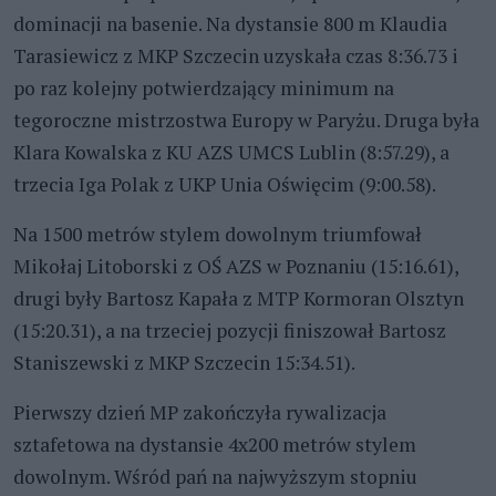
dominacji na basenie. Na dystansie 800 m Klaudia
Tarasiewicz z MKP Szczecin uzyskała czas 8:36.73 i
po raz kolejny potwierdzający minimum na
tegoroczne mistrzostwa Europy w Paryżu. Druga była
Klara Kowalska z KU AZS UMCS Lublin (8:57.29), a
trzecia Iga Polak z UKP Unia Oświęcim (9:00.58).
Na 1500 metrów stylem dowolnym triumfował
Mikołaj Litoborski z OŚ AZS w Poznaniu (15:16.61),
drugi były Bartosz Kapała z MTP Kormoran Olsztyn
(15:20.31), a na trzeciej pozycji finiszował Bartosz
Staniszewski z MKP Szczecin 15:34.51).
Pierwszy dzień MP zakończyła rywalizacja
sztafetowa na dystansie 4x200 metrów stylem
dowolnym. Wśród pań na najwyższym stopniu