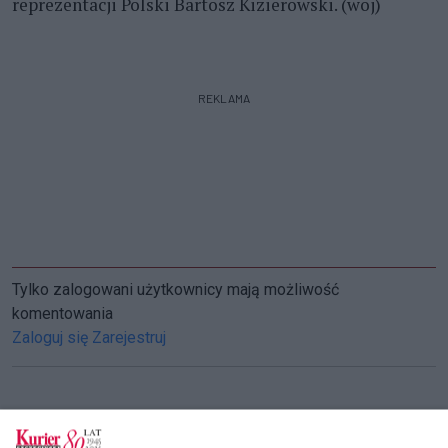
reprezentacji Polski Bartosz Kizierowski. (woj)
REKLAMA
Tylko zalogowani użytkownicy mają możliwość
komentowania
Zaloguj się
Zarejestruj
CZYTAJ TAKŻE