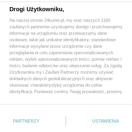
rozwijają skrzydła
Drogi Użytkowniku,
Piłka nożna. Udany rewanż Chemika, wygrana
Na naszej stronie 24kurier.pl, my oraz naszych 1160
Świtu, remis lidera
zaufanych partnerów uzyskujemy dostęp i przechowujemy
Piłka nożna. Zabójcza końcówka Stali
informacje na urządzeniu oraz przetwarzamy dane
osobowe, takie jak unikalne identyfikatory, standardowe
POGODA
informacje wysyłane przez urządzenie czy dane
przeglądania w celu zapewniania spersonalizowanych
reklam, wybór spersonalizowanych treści, pomiar reklam i
treści, badanie odbiorców oraz ulepszanie usług. Za zgodą
26
℃
Użytkownika my i Zaufani Partnerzy możemy używać
dokładnych danych geolokalizacyjnych oraz aktywnie
Zobacz prognozę na 3 dni
skanować charakterystykę urządzenia do celów
identyfikacji. Ponieważ cenimy Twoją prywatność, prosimy
o zgodę na korzystanie z tych technologii poprzez
kliknięcie „Akceptuję”. Zgoda jest dobrowolna i zawsze
możesz ją zmienić/wycofać klikając przycisk ustawień
prywatności znajdujący się w lewym dolnym rogu strony
Copyright © 2022 Kurier Szczeciński sp. z o.o.
PARTNERZY
USTAWIENIA
. Niektóre rodzaje przetwarzania danych nie wymagają
Wszelkie prawa zastrzeżone
zgody użytkownika, ale masz prawo sprzeciwić się