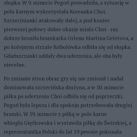
słupka. W 9. minucie Pogoń prowadziła, a sytuację w
polu karnym wykorzystała Koreanka Choi.
Szczecinianki atakowały dalej, a pod koniec
pierwszej połowy dobre okazje miała Choi - raz
dobrze broniła bramkarka Orlenu Martina Geletova, a
po kolejnym strzale futbolówka odbiła się od słupka.
Gdańszczanki oddały dwa uderzenia, ale oba były
niecelne.
Po zmianie stron obraz gry się nie zmienił i nadal
dominowała szczecińska drużyna, a w 50. minucie
piłka po uderzeniu Choi odbiła się od poprzeczki.
Pogoń była lepsza i dla spokoju potrzebowała drugiej
bramki. W 59. minucie z piłką w pole karne
wbiegła Giętkowska i wystawiła piłkę do Świrskiej, a
reprezentantka Polski do lat 19 pewnie pokonała