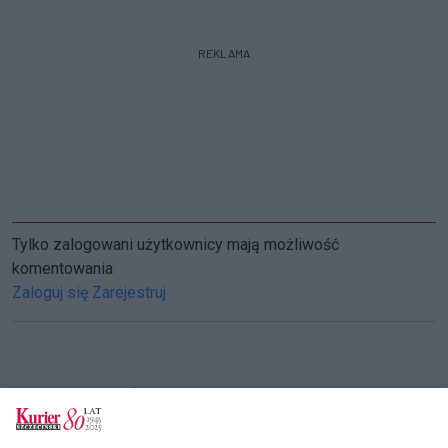
REKLAMA
Tylko zalogowani użytkownicy mają możliwość
komentowania
Zaloguj się
Zarejestruj
CZYTAJ TAKŻE
Dziecięca szkółka na Pomorzanach. Orły