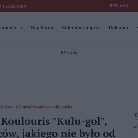
REKLAMA
Y I KAJETANA
domości
Kup Kurier
Kalendarz imprez
Reklama
REKLAMA
yli grecki król strzelców, jakiego nie było od lat
 Koulouris "Kulu-gol",
lców, jakiego nie było od