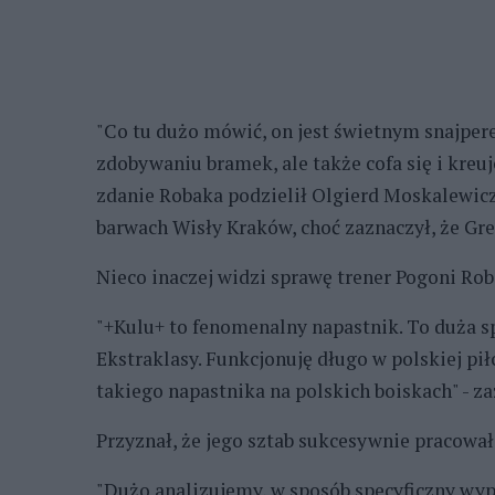
"Co tu dużo mówić, on jest świetnym snajpere
zdobywaniu bramek, ale także cofa się i kreu
zdanie Robaka podzielił Olgierd Moskalewic
barwach Wisły Kraków, choć zaznaczył, że Gre
Nieco inaczej widzi sprawę trener Pogoni Rob
"+Kulu+ to fenomenalny napastnik. To duża sp
Ekstraklasy. Funkcjonuję długo w polskiej pił
takiego napastnika na polskich boiskach" - z
Przyznał, że jego sztab sukcesywnie pracował
"Dużo analizujemy, w sposób specyficzny wy