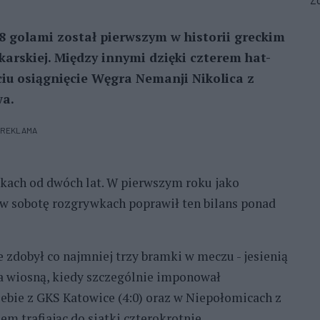
Zo
28 golami został pierwszym w historii greckim
łkarskiej. Między innymi dzięki czterem hat-
iu osiągnięcie Węgra Nemanji Nikolica z
wa.
REKLAMA
skach od dwóch lat. W pierwszym roku jako
h w sobotę rozgrywkach poprawił ten bilans ponad
e zdobył co najmniej trzy bramki w meczu - jesienią
a wiosną, kiedy szczególnie imponował
iebie z GKS Katowice (4:0) oraz w Niepołomicach z
em trafiając do siatki czterokrotnie.