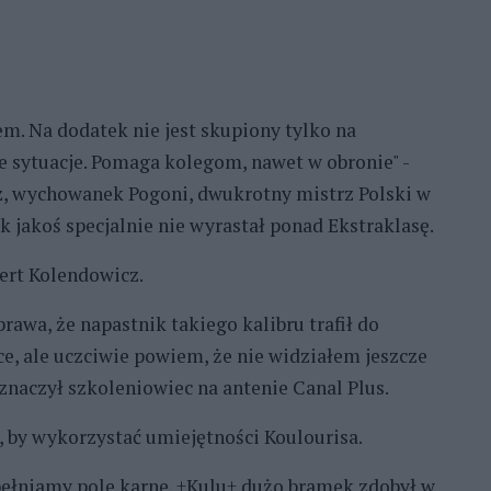
m. Na dodatek nie jest skupiony tylko na
je sytuacje. Pomaga kolegom, nawet w obronie" -
z, wychowanek Pogoni, dwukrotny mistrz Polski w
k jakoś specjalnie nie wyrastał ponad Ekstraklasę.
ert Kolendowicz.
rawa, że napastnik takiego kalibru trafił do
ce, ale uczciwie powiem, że nie widziałem jeszcze
aznaczył szkoleniowiec na antenie Canal Plus.
, by wykorzystać umiejętności Koulourisa.
pełniamy pole karne. +Kulu+ dużo bramek zdobył w