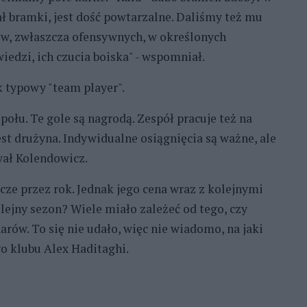
ł bramki, jest dość powtarzalne. Daliśmy też mu
w, zwłaszcza ofensywnych, w określonych
edzi, ich czucia boiska" - wspomniał.
k typowy "team player".
ołu. Te gole są nagrodą. Zespół pracuje też na
est drużyna. Indywidualne osiągnięcia są ważne, ale
wał Kolendowicz.
ze przez rok. Jednak jego cena wraz z kolejnymi
lejny sezon? Wiele miało zależeć od tego, czy
ów. To się nie udało, więc nie wiadomo, na jaki
o klubu Alex Haditaghi.