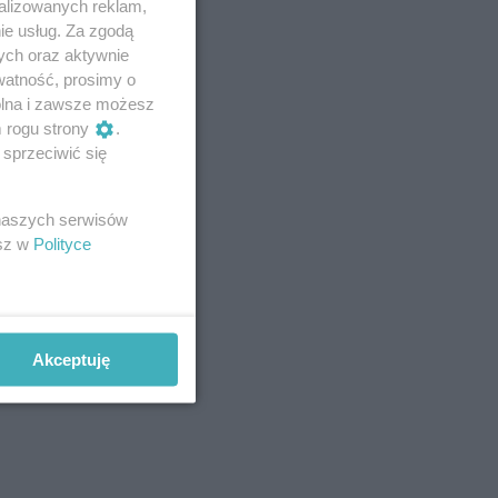
alizowanych reklam,
ie usług. Za zgodą
ych oraz aktywnie
watność, prosimy o
wolna i zawsze możesz
m rogu strony
.
sprzeciwić się
 naszych serwisów
esz w
Polityce
Akceptuję