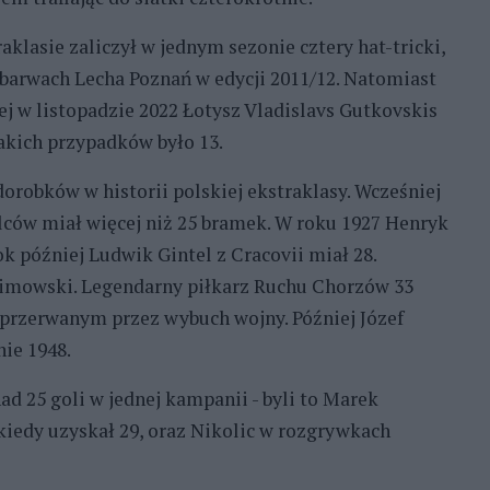
klasie zaliczył w jednym sezonie cztery hat-tricki,
 barwach Lecha Poznań w edycji 2011/12. Natomiast
ej w listopadzie 2022 Łotysz Vladislavs Gutkovskis
akich przypadków było 13.
dorobków w historii polskiej ekstraklasy. Wcześniej
zelców miał więcej niż 25 bramek. W roku 1927 Henryk
 później Ludwik Gintel z Cracovii miał 28.
limowski. Legendarny piłkarz Ruchu Chorzów 33
, przerwanym przez wybuch wojny. Później Józef
ie 1948.
ad 25 goli w jednej kampanii - byli to Marek
kiedy uzyskał 29, oraz Nikolic w rozgrywkach