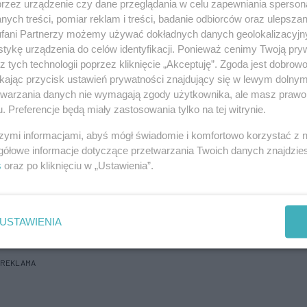
przez urządzenie czy dane przeglądania w celu zapewniania sperson
m w Polsce zdobył gola na wagę zwycięstwa nad
ych treści, pomiar reklam i treści, badanie odbiorców oraz ulepszan
niektórzy tłumaczyli brakiem regularnych występów
fani Partnerzy możemy używać dokładnych danych geolokalizacyjn
tykę urządzenia do celów identyfikacji. Ponieważ cenimy Twoją pry
louse FC czy tureckim Alanyasporze.
z tych technologii poprzez kliknięcie „Akceptuję”. Zgoda jest dobro
ikając przycisk ustawień prywatności znajdujący się w lewym dolny
zelców - Mikaela Ishaka z Lecha Poznań (21) - uznał
etwarzania danych nie wymagają zgody użytkownika, ale masz prawo 
ż Szweda.
. Preferencje będą miały zastosowania tylko na tej witrynie.
chstronność przy zdobywanych bramkach. Potrafi
szymi informacjami, abyś mógł świadomie i komfortowo korzystać z
gółowe informacje dotyczące przetwarzania Twoich danych znajdzi
ede wszystkim znaleźć się w odpowiednim miejscu w
s
oraz po kliknięciu w „Ustawienia”.
ieć to coś w sobie, by znaleźć się w miejscu, gdzie
 ma. Do tego ma doskonałą umiejętność gry tyłem do
ię na tle ligi, a do tego z każdym kolejnym meczem
USTAWIENIA
REKLAMA