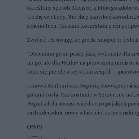
określony sposób. Miejsce, z którego zdobywa
trochę swobody. Nie chcę zamykać zawodnikó
schematach. Czasami korzystam z ich podpowi
Zwrócił też uwagę, że grecki snajper to jedna
"Doceniam go za pracę, jaką wykonuje dla zesp
niego, ale dla +Kulu+ na pierwszym miejscu j
liczy się przede wszystkim zespół" - spuento
Umowa Koulourisa z Pogonią obowiązuje jeszc
golami rosła. Czy zostanie w Szczecinie na ko
Pogoń zdoła awansować do europejskich puchar
ruch zdecyduje nowy właściciel szczecińskieg
(PAP)