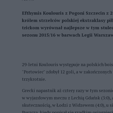
Efthymis Koulouris z Pogoni Szczecin z 
królem strzelców polskiej ekstraklasy pi
trickom wyrównał najlepsze w tym stulec
sezonu 2015/16 w barwach Legii Warsza
29-letni Koulouris występuje na polskich boi
"Portowiec" zdobył 12 goli, a w zakończonyc
trzykrotnie.
Grecki napastnik aż cztery razy w tym sezoni
w wyjazdowym meczu z Lechią Gdańsk (3:0), 
skutecznością, w Łodzi z Widzewem (4:0), u s
Puszczą, kiedy popisał się rzadkim osiągnięci