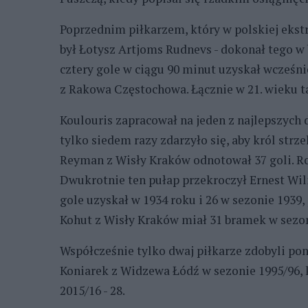
Poprzednim piłkarzem, który w polskiej ekstra
był Łotysz Artjoms Rudnevs - dokonał tego w
cztery gole w ciągu 90 minut uzyskał wcześni
z Rakowa Częstochowa. Łącznie w 21. wieku t
Koulouris zapracował na jeden z najlepszych 
tylko siedem razy zdarzyło się, aby król str
Reyman z Wisły Kraków odnotował 37 goli. Rok
Dwukrotnie ten pułap przekroczył Ernest Wi
gole uzyskał w 1934 roku i 26 w sezonie 1939
Kohut z Wisły Kraków miał 31 bramek w sezon
Współcześnie tylko dwaj piłkarze zdobyli pon
Koniarek z Widzewa Łódź w sezonie 1995/96, 
2015/16 - 28.