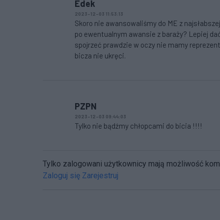
Edek
2023-12-03 11:53:13
Skoro nie awansowaliśmy do ME z najsłabszej g
po ewentualnym awansie z baraży? Lepiej dać
spojrzeć prawdzie w oczy nie mamy reprezentac
bicza nie ukręci.
PZPN
2023-12-03 09:44:03
Tylko nie bądźmy chłopcami do bicia !!!!
Tylko zalogowani użytkownicy mają możliwość ko
Zaloguj się
Zarejestruj