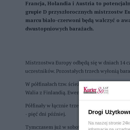
Francja, Holandia i Austria to potencjaln
grupie D przyszłorocznych mistrzostw E
marcu biało-czerwoni będą walczyć o aw
dwustopniowych barażach.
Mistrzostwa Europy odbędą się w dniach 14 cze
uczestników. Pozostałych trzech wyłonią bara
W półfinałach tzw. ścieżki A podopieczni Mic
Walia z Finlandią. Ewentualny finał polscy pi
Półfinały w łącznie trzech ścieżkach barażow
Drogi Użytkow
- pięć dni później.
Na naszej stronie 24
Tymczasem już w sobotę w Hamburgu odbyło s
informacje na urządze