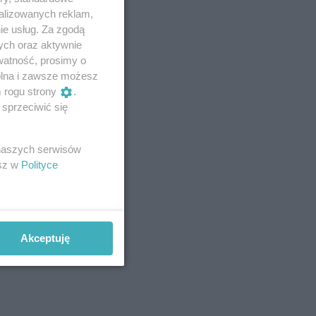
alizowanych reklam,
ie usług. Za zgodą
ych oraz aktywnie
watność, prosimy o
wolna i zawsze możesz
m rogu strony
.
sprzeciwić się
 naszych serwisów
esz w
Polityce
Akceptuję