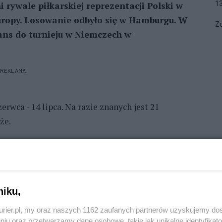
1
i rywale piłkarskiej reprezentacji Polski w
uropy. Losowanie odbyło się w Hamburgu. W
Zo
ans do turnieju w Niemczech w
REKLAMA
rwca - 14 lipca. Na razie znanych jest 21
że.
hała Probierza zmierzą się z Estonią, natomiast
łkarze zagrają na wyjeździe.
ych zostaną rozegrane 21 marca, a decydujące mecze
niku,
kurier.pl, my oraz naszych 1162 zaufanych partnerów uzyskujemy do
ię losowanie fazy grupowej. Drużyny ze ścieżek
niu oraz przetwarzamy dane osobowe, takie jak unikalne identyfikat