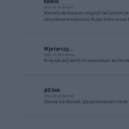
belinis
2023-12-04 10:44:18
Niestety ale kopacze osiągnęli taki poziom że 
zdecydowana większość drużyn które na nas tr
Wystarczy...
2023-12-03 21:29:28
W tej sytuacji lepiej nie awansować, bo mecz
@Edek
2023-12-03 21:27:42
Zawsze się oburzali, gdy porównywano ich do "O