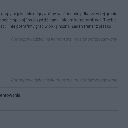
rupy to jaką rolę odgrywali by nasi pseudo piłkarze w tej grupie
 sobie spokój i oszczędzić nam kibicom kompromitacji. Trzeba
ji i nie potrafimy grać w piłkę nożną. Żaden trener z piasku
Aby odpowiedzieć na komentarz, musisz być zalogowany.
Aby odpowiedzieć na komentarz, musisz być zalogowany.
mentowania