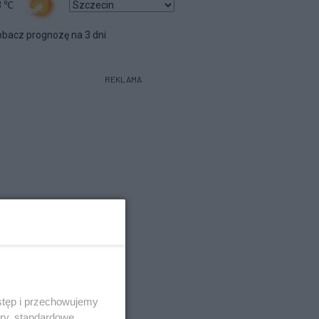
3
℃
bacz prognozę na 3 dni
REKLAMA
stęp i przechowujemy
ory, standardowe