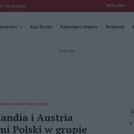
REKLAMA
Y I KAJETANA
domości
Kup Kurier
Kalendarz imprez
Reklama
REKLAMA
jalnymi rywalami Polski w grupie
andia i Austria
i Polski w grupie