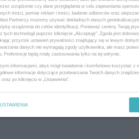
były losowane z ostatniego, czwartego koszyka.
przez urządzenie czy dane przeglądania w celu zapewniania sperson
ych treści, pomiar reklam i treści, badanie odbiorców oraz ulepszan
fani Partnerzy możemy używać dokładnych danych geolokalizacyjn
tykę urządzenia do celów identyfikacji. Ponieważ cenimy Twoją pry
z tych technologii poprzez kliknięcie „Akceptuję”. Zgoda jest dobro
ikając przycisk ustawień prywatności znajdujący się w lewym dolny
etwarzania danych nie wymagają zgody użytkownika, ale masz prawo 
REKLAMA
. Preferencje będą miały zastosowania tylko na tej witrynie.
szymi informacjami, abyś mógł świadomie i komfortowo korzystać z
gółowe informacje dotyczące przetwarzania Twoich danych znajdzi
s
oraz po kliknięciu w „Ustawienia”.
USTAWIENIA