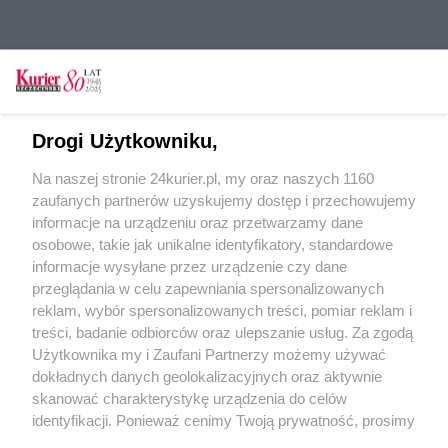
Tylko zalogowani użytkownicy mają możliwość
Drogi Użytkowniku,
komentowania
Na naszej stronie 24kurier.pl, my oraz naszych 1160
Zaloguj się
Zarejestruj
zaufanych partnerów uzyskujemy dostęp i przechowujemy
informacje na urządzeniu oraz przetwarzamy dane
osobowe, takie jak unikalne identyfikatory, standardowe
POGODA
informacje wysyłane przez urządzenie czy dane
przeglądania w celu zapewniania spersonalizowanych
reklam, wybór spersonalizowanych treści, pomiar reklam i
treści, badanie odbiorców oraz ulepszanie usług. Za zgodą
26
℃
Użytkownika my i Zaufani Partnerzy możemy używać
dokładnych danych geolokalizacyjnych oraz aktywnie
Zobacz prognozę na 3 dni
skanować charakterystykę urządzenia do celów
identyfikacji. Ponieważ cenimy Twoją prywatność, prosimy
o zgodę na korzystanie z tych technologii poprzez