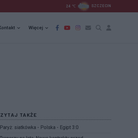
24
℃
SZCZECIN
Kontakt
Więcej
CZYTAJ TAKŻE
Paryż: siatkówka - Polska - Egipt 3:0