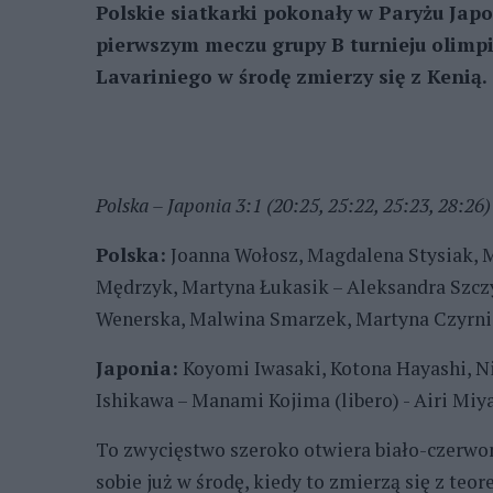
Polskie siatkarki pokonały w Paryżu Japon
pierwszym meczu grupy B turnieju olimpi
Lavariniego w środę zmierzy się z Kenią.
Polska – Japonia 3:1 (20:25, 25:22, 25:23, 28:26)
Polska:
Joanna Wołosz, Magdalena Stysiak, M
Mędrzyk, Martyna Łukasik – Aleksandra Szczy
Wenerska, Malwina Smarzek, Martyna Czyrni
Japonia:
Koyomi Iwasaki, Kotona Hayashi, Ni
Ishikawa – Manami Kojima (libero) - Airi Miy
To zwycięstwo szeroko otwiera biało-czerwo
sobie już w środę, kiedy to zmierzą się z teor