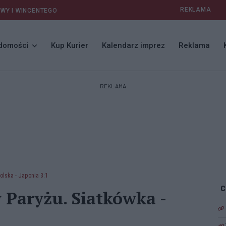
REKLAMA
AWY I WINCENTEGO
domości
Kup Kurier
Kalendarz imprez
Reklama
REKLAMA
olska - Japonia 3:1
w Paryżu. Siatkówka -