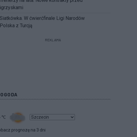
Trenerzy na lata. Nowe kontrakty przed
igrzyskami
Siatkówka. W ćwierćfinale Ligi Narodów
Polska z Turcją
REKLAMA
POGODA
4
℃
bacz prognozę na 3 dni