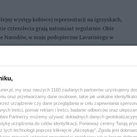
olejny występ kobiecej reprezentacji na igrzyskach,
ie czterolecia grają natomiast regularnie. Obie
idze Narodów, w maju podopieczne Lavariniego w
nie było początkowo atutem Azjatek, bowiem Polki
e. Pojawiały się błędy na zagrywce i w ataku, ale
ak i biało-czerwone wygrywały 11:9. Z
niku,
iem inicjatywę przejęły Japonki i ta wyrównana
kurier.pl, my oraz naszych 1160 zaufanych partnerów uzyskujemy do
o Azjatek, a polskim siatkarkom przytrafiło się kilka
niu oraz przetwarzamy dane osobowe, takie jak unikalne identyfikat
yliła się liderka reprezentacji Japonii Sarina
przez urządzenie czy dane przeglądania w celu zapewniania sperson
ych treści, pomiar reklam i treści, badanie odbiorców oraz ulepszan
zwiskiem Koga.
fani Partnerzy możemy używać dokładnych danych geolokalizacyjn
tykę urządzenia do celów identyfikacji. Ponieważ cenimy Twoją pry
 zespoły grały falami, ale gdy w pierwszej linii
z tych technologii poprzez kliknięcie „Akceptuję”. Zgoda jest dobro
as przewaga wzrostu przekładała się na zdobycze
ikając przycisk ustawień prywatności znajdujący się w lewym dolny