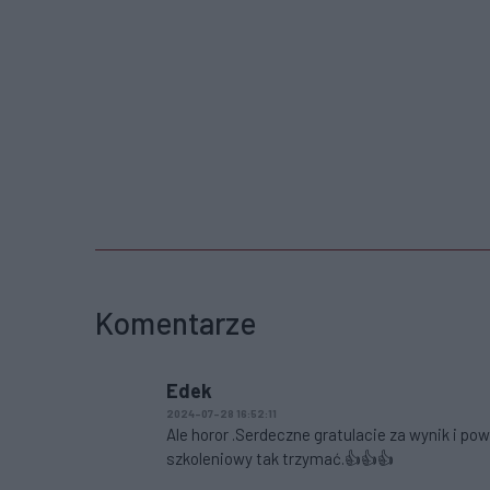
Komentarze
Edek
2024-07-28 16:52:11
Ale horor .Serdeczne gratulacie za wynik i 
szkoleniowy tak trzymać.👍👍👍