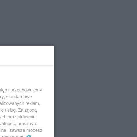
stęp i przechowujemy
ory, standardowe
alizowanych reklam,
ie usług. Za zgodą
ych oraz aktywnie
watność, prosimy o
wolna i zawsze możesz
m rogu strony
.