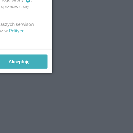
sprzeciwić się
 naszych serwisów
esz w
Polityce
Akceptuję