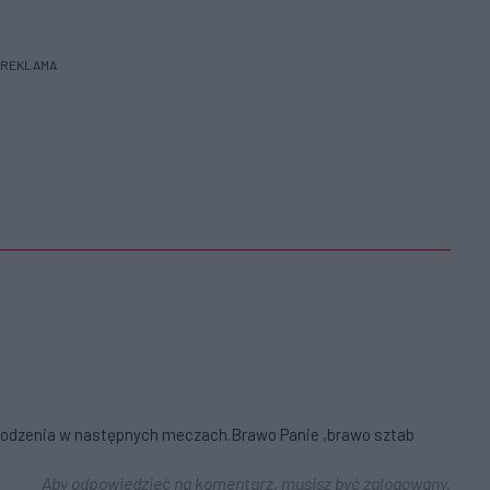
REKLAMA
powodzenia w następnych meczach.Brawo Panie ,brawo sztab
Aby odpowiedzieć na komentarz, musisz być zalogowany.