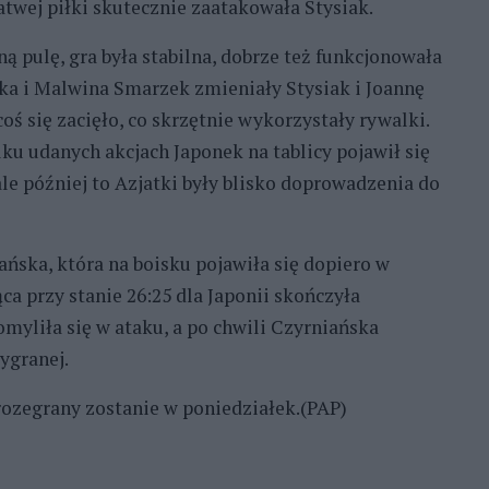
łatwej piłki skutecznie zaatakowała Stysiak.
ą pulę, gra była stabilna, dobrze też funkcjonowała
ka i Malwina Smarzek zmieniały Stysiak i Joannę
 się zacięło, co skrzętnie wykorzystały rywalki.
lku udanych akcjach Japonek na tablicy pojawił się
ale później to Azjatki były blisko doprowadzenia do
ańska, która na boisku pojawiła się dopiero w
ca przy stanie 26:25 dla Japonii skończyła
myliła się w ataku, a po chwili Czyrniańska
ygranej.
 rozegrany zostanie w poniedziałek.(PAP)