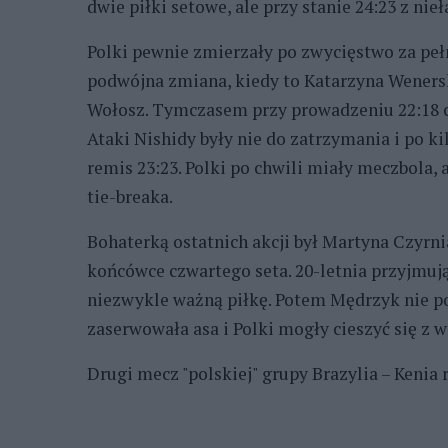
dwie piłki setowe, ale przy stanie 24:23 z nie
Polki pewnie zmierzały po zwycięstwo za pełn
podwójna zmiana, kiedy to Katarzyna Weners
Wołosz. Tymczasem przy prowadzeniu 22:18 coś
Ataki Nishidy były nie do zatrzymania i po ki
remis 23:23. Polki po chwili miały meczbola, 
tie-breaka.
Bohaterką ostatnich akcji był Martyna Czyrni
końcówce czwartego seta. 20-letnia przyjmują
niezwykle ważną piłkę. Potem Mędrzyk nie po
zaserwowała asa i Polki mogły cieszyć się z w
Drugi mecz "polskiej" grupy Brazylia – Kenia