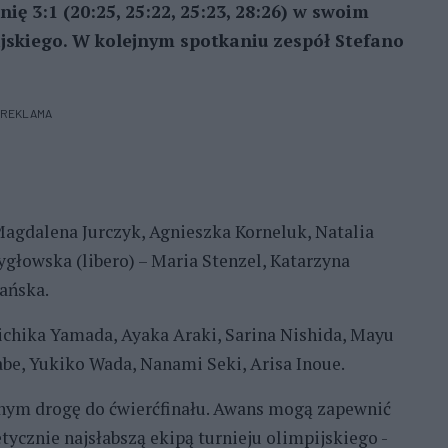
ię 3:1 (20:25, 25:22, 25:23, 28:26) w swoim
jskiego. W kolejnym spotkaniu zespół Stefano
REKLAMA
agdalena Jurczyk, Agnieszka Korneluk, Natalia
głowska (libero) – Maria Stenzel, Katarzyna
ańska.
chika Yamada, Ayaka Araki, Sarina Nishida, Mayu
abe, Yukiko Wada, Nanami Seki, Arisa Inoue.
nym drogę do ćwierćfinału. Awans mogą zapewnić
etycznie najsłabszą ekipą turnieju olimpijskiego -