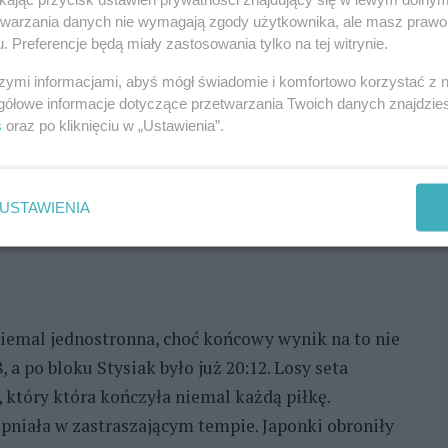
gdy otrzymała dokładną piłkę pod rękę, to
etwarzania danych nie wymagają zgody użytkownika, ale masz prawo 
. Preferencje będą miały zastosowania tylko na tej witrynie.
m udało się uzyskać trzypunktową przewagę (14:11),
nak coraz pewniej i od stanu 18:18 ponownie
szymi informacjami, abyś mógł świadomie i komfortowo korzystać z
gółowe informacje dotyczące przetwarzania Twoich danych znajdzi
unkt zdobyła Natalia Mędrzyk.
s
oraz po kliknięciu w „Ustawienia”.
REKLAMA
USTAWIENIA
iemal jednostronna, choć końcowy wynik na to nie
 a po bloku Stysiak było już 20:12. Losy seta
który która kończyła niemal każdą piłkę.
opniała w zastraszającym tempie. Japonki obroniły