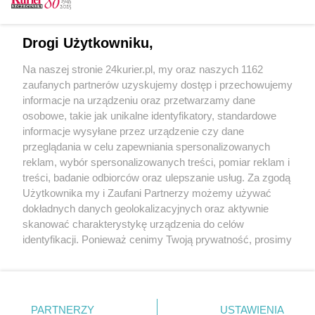
Tylko zalogowani użytkownicy mają możliwość
Drogi Użytkowniku,
komentowania
Na naszej stronie 24kurier.pl, my oraz naszych 1162
Zaloguj się
Zarejestruj
zaufanych partnerów uzyskujemy dostęp i przechowujemy
informacje na urządzeniu oraz przetwarzamy dane
osobowe, takie jak unikalne identyfikatory, standardowe
POGODA
informacje wysyłane przez urządzenie czy dane
przeglądania w celu zapewniania spersonalizowanych
reklam, wybór spersonalizowanych treści, pomiar reklam i
treści, badanie odbiorców oraz ulepszanie usług. Za zgodą
26
℃
Użytkownika my i Zaufani Partnerzy możemy używać
dokładnych danych geolokalizacyjnych oraz aktywnie
Zobacz prognozę na 3 dni
skanować charakterystykę urządzenia do celów
identyfikacji. Ponieważ cenimy Twoją prywatność, prosimy
o zgodę na korzystanie z tych technologii poprzez
kliknięcie „Akceptuję”. Zgoda jest dobrowolna i zawsze
możesz ją zmienić/wycofać klikając przycisk ustawień
prywatności znajdujący się w lewym dolnym rogu strony
PARTNERZY
USTAWIENIA
Copyright © 2022 Kurier Szczeciński sp. z o.o.