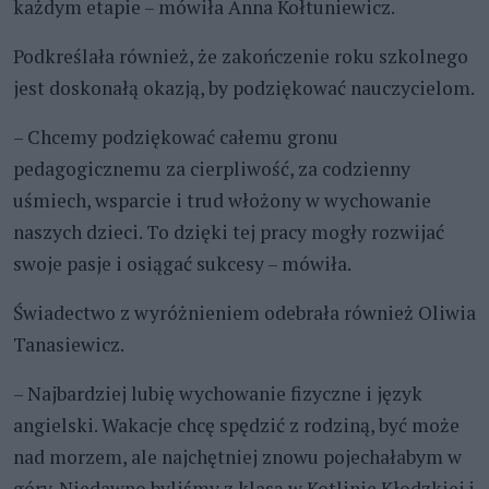
każdym etapie – mówiła Anna Kołtuniewicz.
Podkreślała również, że zakończenie roku szkolnego
jest doskonałą okazją, by podziękować nauczycielom.
– Chcemy podziękować całemu gronu
pedagogicznemu za cierpliwość, za codzienny
uśmiech, wsparcie i trud włożony w wychowanie
naszych dzieci. To dzięki tej pracy mogły rozwijać
swoje pasje i osiągać sukcesy – mówiła.
Świadectwo z wyróżnieniem odebrała również Oliwia
Tanasiewicz.
– Najbardziej lubię wychowanie fizyczne i język
angielski. Wakacje chcę spędzić z rodziną, być może
nad morzem, ale najchętniej znowu pojechałabym w
góry. Niedawno byliśmy z klasą w Kotlinie Kłodzkiej i