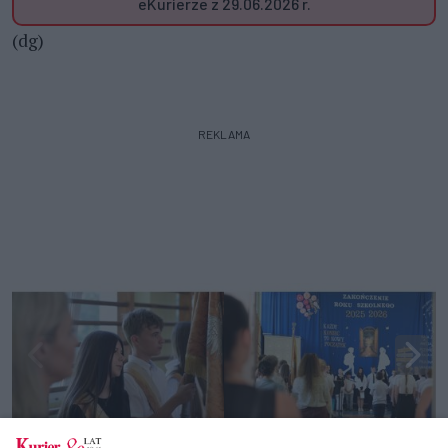
eKurierze z 29.06.2026 r.
(dg)
REKLAMA