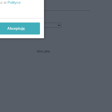
esz w
Polityce
POGODA
6
℃
Akceptuję
bacz prognozę na 3 dni
REKLAMA