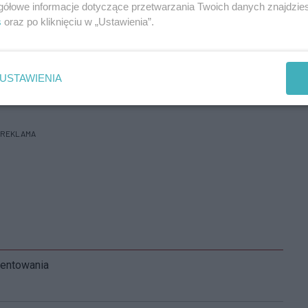
znym zdecydowano o odwołaniu ogólnopolskiej i
gółowe informacje dotyczące przetwarzania Twoich danych znajdzi
ycznych, która miała się rozpocząć już w najbliższy
s
oraz po kliknięciu w „Ustawienia”.
mmunologicznych przeniesiono z 21 marca na listopad.
spotkań studentów i lekarzy, "s
ytuacją epidemiologiczną
2
nspektora Sanitarnego".
USTAWIENIA
Zo
REKLAMA
mentowania