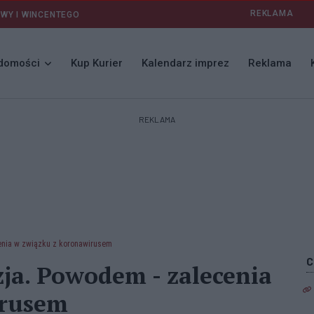
REKLAMA
AWY I WINCENTEGO
domości
Kup Kurier
Kalendarz imprez
Reklama
REKLAMA
enia w związku z koronawirusem
a. Powodem - zalecenia
irusem