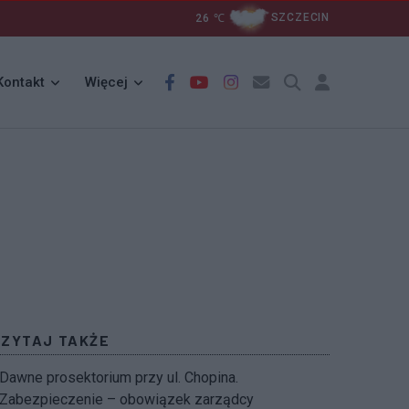
26
℃
SZCZECIN
Kontakt
Więcej
CZYTAJ TAKŻE
Dawne prosektorium przy ul. Chopina.
Zabezpieczenie – obowiązek zarządcy