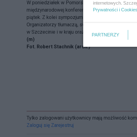
W poniedziałek w Pomorskim Uniwersytecie Medyc
internetowych. Szcze
międzynarodowej konferencji studentów uczelni med
Prywatności i Cookie
piątek. Z kolei sympozjum dotyczące chorób autoi
Organizatorzy tłumaczą, swoją decyzję o odwołaniu 
w Szczecinie i w kraju oraz zaleceniem Głównego I
PARTNERZY
(m)
Fot. Robert Stachnik (arch.)
Tylko zalogowani użytkownicy mają możliwość ko
Zaloguj się
Zarejestruj