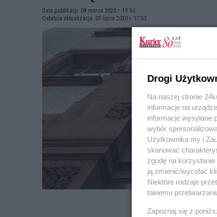
Data publikacji: 09 marca 2020 r. 19:50
Ostatnia aktualizacja: 01 lipca 2020 r. 17:53
Drogi Użytkow
Na naszej stronie 24
informacje na urządze
informacje wysyłane 
wybór spersonalizowan
Użytkownika my i Zau
skanować charakterys
zgodę na korzystanie 
ją zmienić/wycofać kl
Niektóre rodzaje prz
takiemu przetwarzaniu
Zapoznaj się z poniż