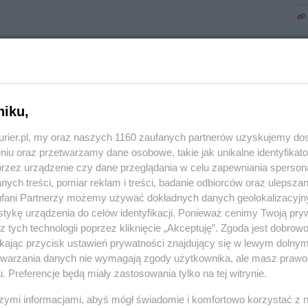
niku,
kurier.pl, my oraz naszych 1160 zaufanych partnerów uzyskujemy do
niu oraz przetwarzamy dane osobowe, takie jak unikalne identyfikat
przez urządzenie czy dane przeglądania w celu zapewniania sperson
ych treści, pomiar reklam i treści, badanie odbiorców oraz ulepszan
fani Partnerzy możemy używać dokładnych danych geolokalizacyjn
tykę urządzenia do celów identyfikacji. Ponieważ cenimy Twoją pry
z tych technologii poprzez kliknięcie „Akceptuję”. Zgoda jest dobro
ikając przycisk ustawień prywatności znajdujący się w lewym dolny
etwarzania danych nie wymagają zgody użytkownika, ale masz prawo 
. Preferencje będą miały zastosowania tylko na tej witrynie.
szymi informacjami, abyś mógł świadomie i komfortowo korzystać z