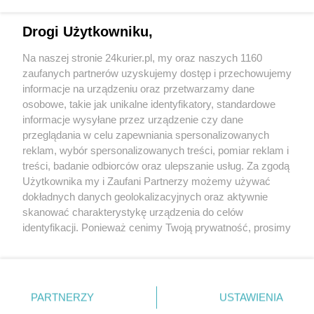
Tylko zalogowani użytkownicy mają możliwość
Drogi Użytkowniku,
komentowania
Na naszej stronie 24kurier.pl, my oraz naszych 1160
Zaloguj się
Zarejestruj
zaufanych partnerów uzyskujemy dostęp i przechowujemy
informacje na urządzeniu oraz przetwarzamy dane
osobowe, takie jak unikalne identyfikatory, standardowe
POGODA
informacje wysyłane przez urządzenie czy dane
przeglądania w celu zapewniania spersonalizowanych
reklam, wybór spersonalizowanych treści, pomiar reklam i
treści, badanie odbiorców oraz ulepszanie usług. Za zgodą
26
℃
Użytkownika my i Zaufani Partnerzy możemy używać
dokładnych danych geolokalizacyjnych oraz aktywnie
Zobacz prognozę na 3 dni
skanować charakterystykę urządzenia do celów
identyfikacji. Ponieważ cenimy Twoją prywatność, prosimy
o zgodę na korzystanie z tych technologii poprzez
kliknięcie „Akceptuję”. Zgoda jest dobrowolna i zawsze
możesz ją zmienić/wycofać klikając przycisk ustawień
prywatności znajdujący się w lewym dolnym rogu strony
PARTNERZY
USTAWIENIA
Copyright © 2022 Kurier Szczeciński sp. z o.o.
. Niektóre rodzaje przetwarzania danych nie wymagają
Wszelkie prawa zastrzeżone