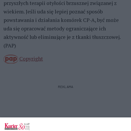
przyszłych terapii otyłości brzusznej związanej z
wiekiem. Jeśli uda się lepiej poznać sposób
powstawania i działania komórek CP-A, być może
uda się opracować metody ograniczające ich
aktywność lub eliminujące je z tkanki tłuszczowej.
(PAP)
Copyright
REKLAMA