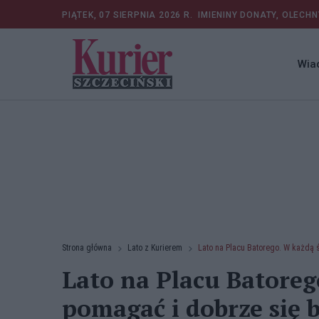
PIĄTEK, 07 SIERPNIA 2026 R.
IMIENINY DONATY, OLECHN
Wia
Strona główna
Lato z Kurierem
Lato na Placu Batorego. W każdą
Lato na Placu Batore
pomagać i dobrze się 