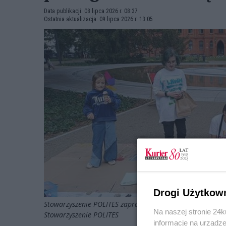
Data publikacji: 08 lipca 2026 r. 08:37
Ostatnia aktualizacja: 09 lipca 2026 r. 13:05
Drogi Użytkow
Stowarzyszenie POLITES zaprasza mieszkańców do udziału 
Na naszej stronie 24
Stowarzyszenie POLITES
informacje na urządze