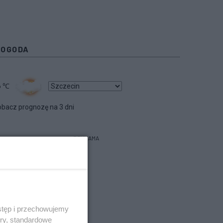
POGODA
6
℃
bacz prognozę na 3 dni
REKLAMA
stęp i przechowujemy
ory, standardowe