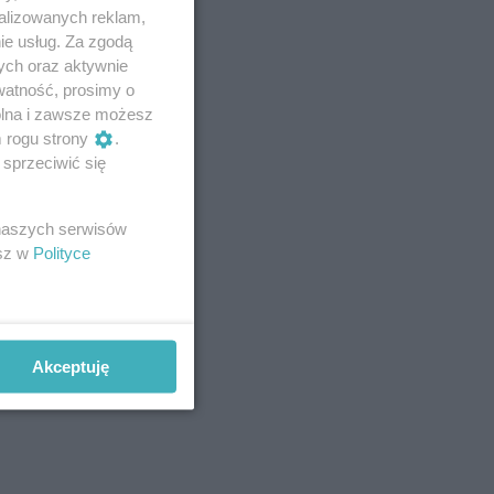
alizowanych reklam,
ie usług. Za zgodą
ych oraz aktywnie
watność, prosimy o
wolna i zawsze możesz
m rogu strony
.
sprzeciwić się
 naszych serwisów
esz w
Polityce
Akceptuję