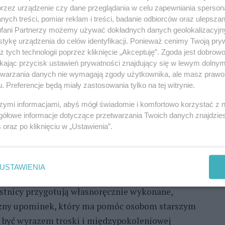
przez urządzenie czy dane przeglądania w celu zapewniania sperson
towywanie kolorowych wachlarzy dla seniorów,
ych treści, pomiar reklam i treści, badanie odbiorców oraz ulepszan
ania na rzecz lokalnej społeczności – tak
fani Partnerzy możemy używać dokładnych danych geolokalizacyjn
tykę urządzenia do celów identyfikacji. Ponieważ cenimy Twoją pry
orego w Szczecinie. Stowarzyszenie POLITES
z tych technologii poprzez kliknięcie „Akceptuję”. Zgoda jest dobro
u „Lato na Placu Batorego – wskakuj
ikając przycisk ustawień prywatności znajdujący się w lewym dolny
etwarzania danych nie wymagają zgody użytkownika, ale masz prawo 
. Preferencje będą miały zastosowania tylko na tej witrynie.
REKLAMA
szymi informacjami, abyś mógł świadomie i komfortowo korzystać z
gółowe informacje dotyczące przetwarzania Twoich danych znajdzi
s
oraz po kliknięciu w „Ustawienia”.
i w godz. 16-18 przy fontannie przed Czerwonym
celem jest pokazanie, iż wolontariat może być
stanowić ciekawy sposób na spędzenie letniego
USTAWIENIA
e warsztaty, podczas których wspólnie wykonywano
stnicy przygotują własnoręcznie wykonane,
yczny upominek, który ma pomóc osobom starszym
e być wyrazem troski i międzypokoleniowej