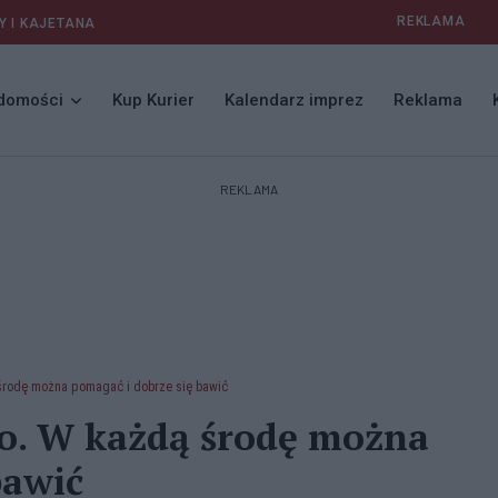
REKLAMA
Y I KAJETANA
domości
Kup Kurier
Kalendarz imprez
Reklama
REKLAMA
 środę można pomagać i dobrze się bawić
go. W każdą środę można
bawić