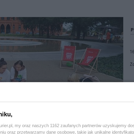
1
Zo
niku,
w cyklu „Lato na Placu Batorego – wskakuj w wolontariat”. Fot.
kurier.pl, my oraz naszych 1162 zaufanych partnerów uzyskujemy do
niu oraz przetwarzamy dane osobowe, takie jak unikalne identyfikat