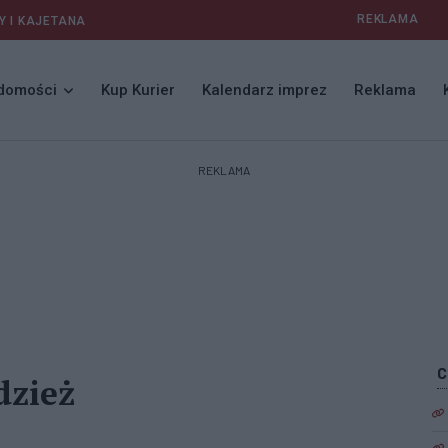
REKLAMA
Y I KAJETANA
domości
Kup Kurier
Kalendarz imprez
Reklama
REKLAMA
dzież