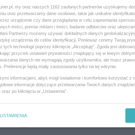
ik, trębacz Filharmonii Krakowskiej Stanisław
kurier.pl, my oraz naszych 1162 zaufanych partnerów uzyskujemy do
niu oraz przetwarzamy dane osobowe, takie jak unikalne identyfikat
esnej, Jazzu i Perkusji na krakowskiej akademii
przez urządzenie czy dane przeglądania w celu zapewniania sperson
rakowskim Sanktuarium Najświętszej Rodziny
ych treści, pomiar reklam i treści, badanie odbiorców oraz ulepszan
zyka kameralna nie rozbrzmiewała, jak ma to na
fani Partnerzy możemy używać dokładnych danych geolokalizacyjn
tykę urządzenia do celów identyfikacji. Ponieważ cenimy Twoją pry
kąd rozchodziła się gra na trąbce i kotłach z
z tych technologii poprzez kliknięcie „Akceptuję”. Zgoda jest dobro
wykonali utwory mistrzów doby baroku takich jak:
ikając przycisk ustawień prywatności znajdujący się w lewym dolny
ilipp Telemann, Henry Purcell, Marc Antoine
etwarzania danych nie wymagają zgody użytkownika, ale masz prawo 
. Preferencje będą miały zastosowania tylko na tej witrynie.
 Clarke, Pavel Josef Vejvanovský, Georg Friedrich
cze nagrodzili ich gromkimi brawami.
szymi informacjami, abyś mógł świadomie i komfortowo korzystać z
gółowe informacje dotyczące przetwarzania Twoich danych znajdzi
wy festiwalu. Był to koncert galowy uczestników XVI
s
oraz po kliknięciu w „Ustawienia”.
organizowanych przez jej niestrudzonego
ekę. Młodzi muzycy m.in. z Inowrocławia, Woli
radowa-Zdroju zaprezentowali utwory muzyczne, od
USTAWIENIA
estiwalową publiczność.