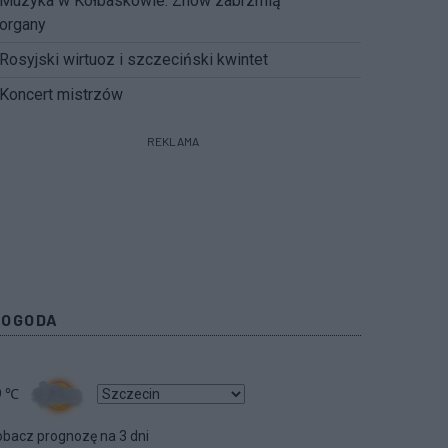
Muzyka w Kołbaskowie. Znów zabrzmią
organy
Rosyjski wirtuoz i szczeciński kwintet
Koncert mistrzów
REKLAMA
POGODA
9
℃
bacz prognozę na 3 dni