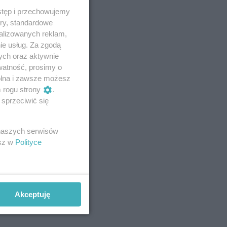
stęp i przechowujemy
ory, standardowe
alizowanych reklam,
ie usług. Za zgodą
ych oraz aktywnie
watność, prosimy o
wolna i zawsze możesz
m rogu strony
.
sprzeciwić się
 naszych serwisów
esz w
Polityce
Akceptuję