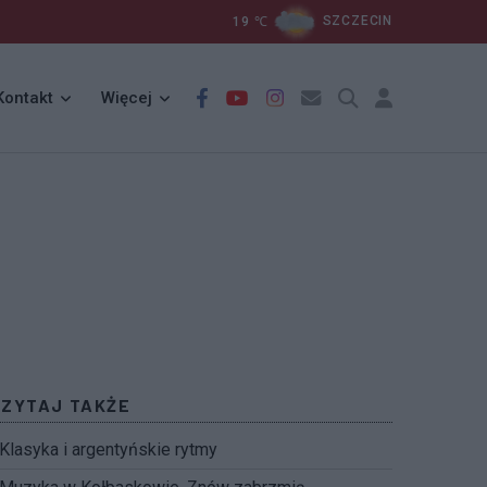
19
℃
SZCZECIN
Kontakt
Więcej
CZYTAJ TAKŻE
Klasyka i argentyńskie rytmy