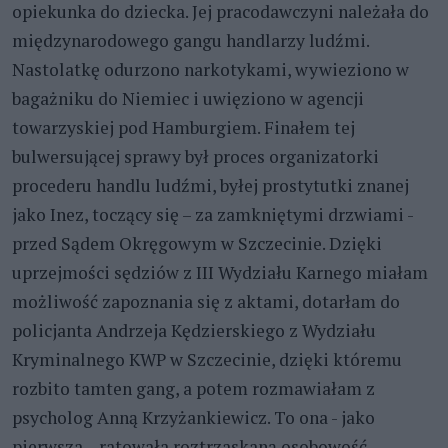
opiekunka do dziecka. Jej pracodawczyni należała do
międzynarodowego gangu handlarzy ludźmi.
Nastolatkę odurzono narkotykami, wywieziono w
bagażniku do Niemiec i uwięziono w agencji
towarzyskiej pod Hamburgiem. Finałem tej
bulwersującej sprawy był proces organizatorki
procederu handlu ludźmi, byłej prostytutki znanej
jako Inez, toczący się – za zamkniętymi drzwiami -
przed Sądem Okręgowym w Szczecinie. Dzięki
uprzejmości sędziów z III Wydziału Karnego miałam
możliwość zapoznania się z aktami, dotarłam do
policjanta Andrzeja Kędzierskiego z Wydziału
Kryminalnego KWP w Szczecinie, dzięki któremu
rozbito tamten gang, a potem rozmawiałam z
psycholog Anną Krzyżankiewicz. To ona - jako
pierwsza – ratowała roztrzaskaną osobowość