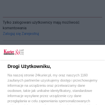
Tylko zalogowani użytkownicy mają możliwość
komentowania
Zaloguj się
Zarejestruj
CZYTAJ TAKŻE
Drogi Użytkowniku,
Nasi w półfinale!
Na naszej stronie 24kurier.pl, my oraz naszych 1160
Historie wielkiej wagi
zaufanych partnerów uzyskujemy dostęp i przechowujemy
Trzymamy kciuki za naszych!
informacje na urządzeniu oraz przetwarzamy dane
osobowe, takie jak unikalne identyfikatory, standardowe
POGODA
informacje wysyłane przez urządzenie czy dane
przeglądania w celu zapewniania spersonalizowanych