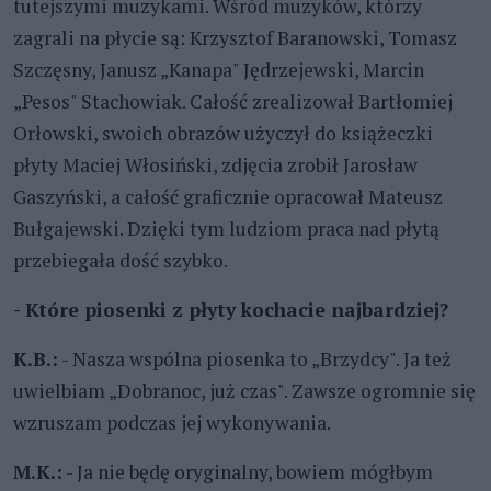
tutejszymi muzykami. Wśród muzyków, którzy
zagrali na płycie są: Krzysztof Baranowski, Tomasz
Szczęsny, Janusz „Kanapa" Jędrzejewski, Marcin
„Pesos" Stachowiak. Całość zrealizował Bartłomiej
Orłowski, swoich obrazów użyczył do książeczki
płyty Maciej Włosiński, zdjęcia zrobił Jarosław
Gaszyński, a całość graficznie opracował Mateusz
Bułgajewski. Dzięki tym ludziom praca nad płytą
przebiegała dość szybko.
- Które piosenki z płyty kochacie najbardziej?
K.B.:
- Nasza wspólna piosenka to „Brzydcy". Ja też
uwielbiam „Dobranoc, już czas". Zawsze ogromnie się
wzruszam podczas jej wykonywania.
M.K.:
- Ja nie będę oryginalny, bowiem mógłbym