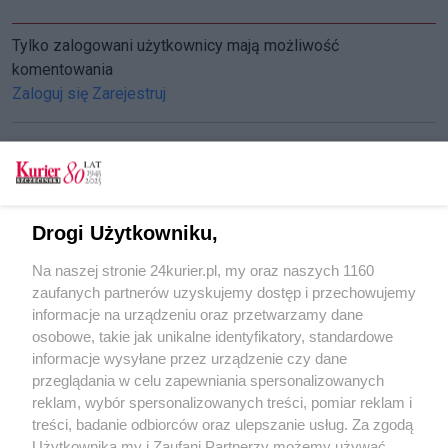
Tylko zalogowani użytkownicy mają możliwość
komentowania
Zaloguj się
Zarejestruj
CZYTAJ TAKŻE
Drogi Użytkowniku,
Szczeciński Strzemiński w muzeum
Na naszej stronie 24kurier.pl, my oraz naszych 1160
Poezja i pieśń
zaufanych partnerów uzyskujemy dostęp i przechowujemy
Z kufra różności
informacje na urządzeniu oraz przetwarzamy dane
osobowe, takie jak unikalne identyfikatory, standardowe
POGODA
informacje wysyłane przez urządzenie czy dane
przeglądania w celu zapewniania spersonalizowanych
reklam, wybór spersonalizowanych treści, pomiar reklam i
treści, badanie odbiorców oraz ulepszanie usług. Za zgodą
23
℃
Użytkownika my i Zaufani Partnerzy możemy używać