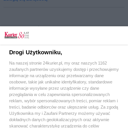
CZYTAJ TAKŻE
Rockefeller nieznany. Wykład szczecińskiej
historyczki
Drogi Użytkowniku,
Muzyczny monodram w Książnicy Pomorskiej
Na naszej stronie 24kurier.pl, my oraz naszych 1162
Internet dla początkujących w Książnicy
zaufanych partnerów uzyskujemy dostęp i przechowujemy
Pomorskiej
informacje na urządzeniu oraz przetwarzamy dane
osobowe, takie jak unikalne identyfikatory, standardowe
POGODA
informacje wysyłane przez urządzenie czy dane
przeglądania w celu zapewniania spersonalizowanych
reklam, wybór spersonalizowanych treści, pomiar reklam i
treści, badanie odbiorców oraz ulepszanie usług. Za zgodą
22
℃
Użytkownika my i Zaufani Partnerzy możemy używać
dokładnych danych geolokalizacyjnych oraz aktywnie
Zobacz prognozę na 3 dni
skanować charakterystykę urządzenia do celów