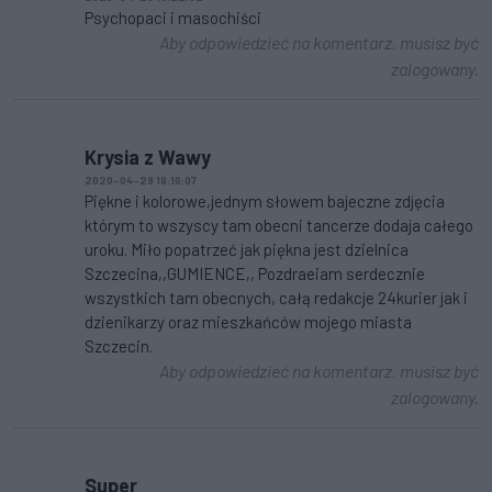
Psychopaci i masochiści
Aby odpowiedzieć na komentarz, musisz być
zalogowany.
Krysia z Wawy
2020-04-29 18:16:07
Piękne i kolorowe,jednym słowem bajeczne zdjęcia
którym to wszyscy tam obecni tancerze dodaja całego
uroku. Miło popatrzeć jak piękna jest dzielnica
Szczecina,,GUMIENCE,, Pozdraeiam serdecznie
wszystkich tam obecnych, całą redakcje 24kurier jak i
dzienikarzy oraz mieszkańców mojego miasta
Szczecin.
Aby odpowiedzieć na komentarz, musisz być
zalogowany.
Super