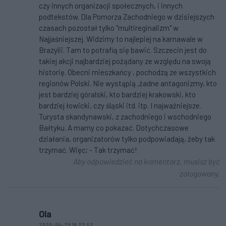
czy innych organizacji społecznych, i innych
podtekstów. Dla Pomorza Zachodniego w dzisiejszych
czasach pozostał tylko "multireginalizm" w
Najjaśniejszej. Widzimy to najlepiej na karnawale w
Brazylii. Tam to potrafią się bawić. Szczecin jest do
takiej akcji najbardziej pożądany ze względu na swoją
historię. Obecni mieszkańcy , pochodzą ze wszystkich
regionów Polski. Nie wystąpią ,żadne antagonizmy, kto
jest bardziej góralski, kto bardziej krakowski, kto
bardziej łowicki, czy śląski itd. itp. I najważniejsze.
Turysta skandynawski, z zachodniego i wschodniego
Bałtyku. A mamy co pokazać. Dotychczasowe
działania, organizatorów tylko podpowiadają, żeby tak
trzymać. Więc; - Tak trzymać!
Aby odpowiedzieć na komentarz, musisz być
zalogowany.
Ola
2020-04-29 18:22:52