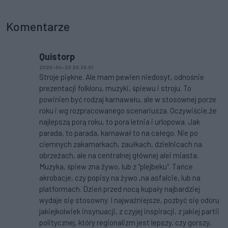
Komentarze
Quistorp
2020-04-29 20:38:01
Stroje piękne. Ale mam pewien niedosyt, odnośnie
prezentacji folkloru, muzyki, śpiewu i stroju. To
powinien być rodzaj karnawału, ale w stosownej porze
roku i wg rozpracowanego scenariusza. Oczywiście,że
najlepszą porą roku, to pora letnia i urlopowa. Jak
parada, to parada, karnawał to na całego. Nie po
ciemnych zakamarkach, zaułkach, dzielnicach na
obrzeżach, ale na centralnej głównej alei miasta.
Muzyka, śpiew zna żywo, lub z "plejbeku". Tańce
akrobacje, czy popisy na żywo ,na asfalcie, lub na
platformach. Dzień przed nocą kupały najbardziej
wydaje się stosowny. I najważniejsze, pozbyć się odoru
jakiejkolwiek insynuacji, z czyjej inspiracji, z jakiej partii
politycznej, który regionalizm jest lepszy, czy gorszy,