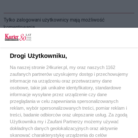
Tylko zalogowani użytkownicy mają możliwość
komentowania
Zaloguj się
Zarejestruj
Drogi Użytkowniku,
CZYTAJ TAKŻE
Na naszej stronie 24kurier.pl, my oraz naszych 1162
zaufanych partnerów uzyskujemy dostęp i przechowujemy
Żeglarsko-szantowe perypetie
informacje na urządzeniu oraz przetwarzamy dane
osobowe, takie jak unikalne identyfikatory, standardowe
POGODA
informacje wysyłane przez urządzenie czy dane
przeglądania w celu zapewniania spersonalizowanych
reklam, wybór spersonalizowanych treści, pomiar reklam i
treści, badanie odbiorców oraz ulepszanie usług. Za zgodą
13
℃
Użytkownika my i Zaufani Partnerzy możemy używać
dokładnych danych geolokalizacyjnych oraz aktywnie
Zobacz prognozę na 3 dni
skanować charakterystykę urządzenia do celów