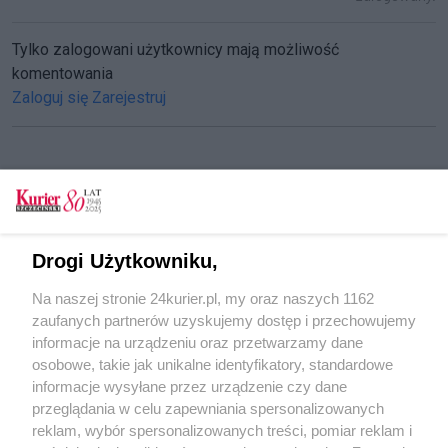
Tylko zalogowani użytkownicy mają możliwość
komentowania
Zaloguj się
Zarejestruj
CZYTAJ TAKŻE
Wstajemy od świątecznego stołu!
Drogi Użytkowniku,
Muzeum nominowane do europejskiej nagrody
Na naszej stronie 24kurier.pl, my oraz naszych 1162
za Przełomy
zaufanych partnerów uzyskujemy dostęp i przechowujemy
Pióro papugi czy ząb jaguara? [GALERIA]
informacje na urządzeniu oraz przetwarzamy dane
osobowe, takie jak unikalne identyfikatory, standardowe
POGODA
informacje wysyłane przez urządzenie czy dane
przeglądania w celu zapewniania spersonalizowanych
reklam, wybór spersonalizowanych treści, pomiar reklam i