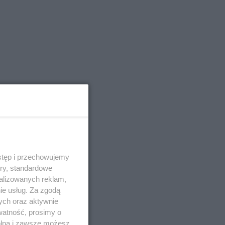
stęp i przechowujemy
ory, standardowe
alizowanych reklam,
ie usług. Za zgodą
ych oraz aktywnie
watność, prosimy o
wolna i zawsze możesz