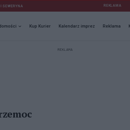
REKLAMA
 I SEWERYNA
domości
Kup Kurier
Kalendarz imprez
Reklama
REKLAMA
przemoc