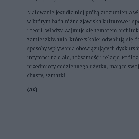
Malowanie jest dla niej próbą zrozumienia w
w którym bada różne zjawiska kulturowe i spo
i teorii władzy. Zajmuje się tematem architek
zamieszkiwania, które z kolei odwołują się do 
sposoby wpływania obowiązujących dyskursów s
intymne: na ciało, tożsamość i relacje. Podł
przedmioty codziennego użytku, mające swoją 
chusty, szmatki.
(as)