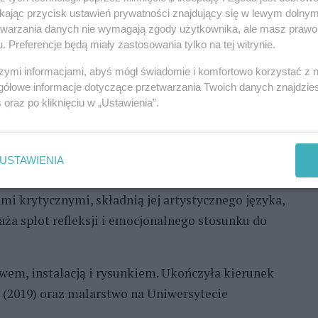
tekstami autorów takich jak Sylvia Federici czy
ikając przycisk ustawień prywatności znajdujący się w lewym dolny
fiarniczego i represji jako narzędzi, które
etwarzania danych nie wymagają zgody użytkownika, ale masz prawo 
. Preferencje będą miały zastosowania tylko na tej witrynie.
szymi informacjami, abyś mógł świadomie i komfortowo korzystać z
ę między obrazem a obiektem przestrzennym.
gółowe informacje dotyczące przetwarzania Twoich danych znajdzi
iotów. Powierzchnią malarską są dla Sakowskiej
s
oraz po kliknięciu w „Ustawienia”.
aki dla kotów. Liczne postaci w jej przedstawieniach,
występują na tłach, wyblakłych, niknących w cieniu,
iekoherentnych architektonicznych tworów,
USTAWIENIA
 Estetyczna achronologiczność i formalna
mi krytycznymi, składnią jej artystycznego języka,
ża splot refleksji i emocjonalnego stosunku do
twem, instalacją i rysunkiem. Ukończyła kierunek
 (2019) oraz malarstwo na Uniwersytecie