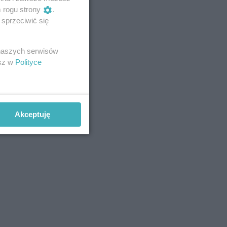
m rogu strony
.
sprzeciwić się
 naszych serwisów
esz w
Polityce
Akceptuję