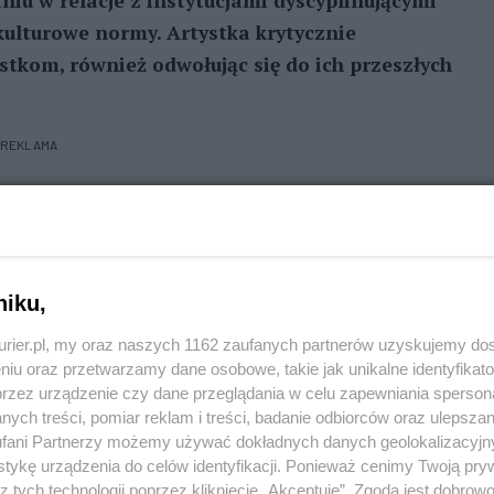
niu w relacje z instytucjami dyscyplinującymi
-kulturowe normy. Artystka krytycznie
tkom, również odwołując się do ich przeszłych
REKLAMA
k biograficzny: dorastanie w Szczecinie w bloku
iejska legenda: pierwsza czarna msza w Polsce miała
na wieży Bismarcka. W tym samym czasie formowała
niku,
rych częścią była nastoletnia wtedy Sakowska,
kurier.pl, my oraz naszych 1162 zaufanych partnerów uzyskujemy do
zeniał się trend na estetykę okultyzmu.
niu oraz przetwarzamy dane osobowe, takie jak unikalne identyfikat
przez urządzenie czy dane przeglądania w celu zapewniania sperson
iespójne, fragmentaryczne światy i systemy
ych treści, pomiar reklam i treści, badanie odbiorców oraz ulepszan
pozorny ład, ufundowany na rytualnej przemocy,
fani Partnerzy możemy używać dokładnych danych geolokalizacyjn
laratywnie racjonalnych instytucji. Sakowska
tykę urządzenia do celów identyfikacji. Ponieważ cenimy Twoją pry
z tych technologii poprzez kliknięcie „Akceptuję”. Zgoda jest dobro