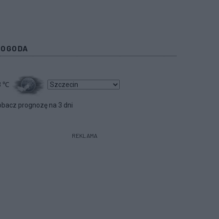
POGODA
8
℃
bacz prognozę na 3 dni
REKLAMA