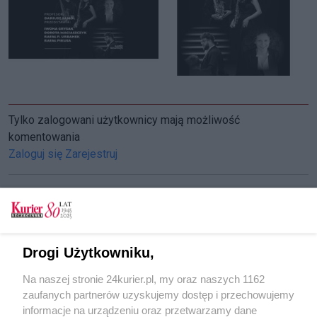
Tylko zalogowani użytkownicy mają możliwość
komentowania
Zaloguj się
Zarejestruj
CZYTAJ TAKŻE
Drogi Użytkowniku,
Super duet dał megakoncert w Willi Lentza
Na naszej stronie 24kurier.pl, my oraz naszych 1162
Willa Lentza. Styczeń w rytmie tanga
zaufanych partnerów uzyskujemy dostęp i przechowujemy
Świąteczny jazz w 13 Muzach
informacje na urządzeniu oraz przetwarzamy dane