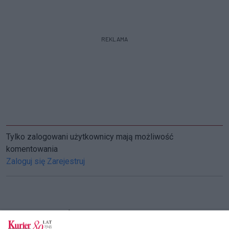
REKLAMA
Tylko zalogowani użytkownicy mają możliwość
komentowania
Zaloguj się
Zarejestruj
CZYTAJ TAKŻE