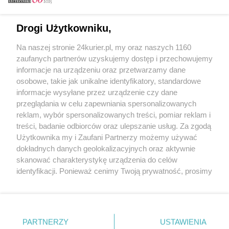
Nowy „eleWator" pod znakiem debiutów.
Początek na koniec
Drogi Użytkowniku,
Oto krajobraz po pierwszej fazie rekrutacji na
Na naszej stronie 24kurier.pl, my oraz naszych 1160
studia
zaufanych partnerów uzyskujemy dostęp i przechowujemy
Doktoranci zaliczyli Dynamiczny Start
informacje na urządzeniu oraz przetwarzamy dane
osobowe, takie jak unikalne identyfikatory, standardowe
POGODA
informacje wysyłane przez urządzenie czy dane
przeglądania w celu zapewniania spersonalizowanych
reklam, wybór spersonalizowanych treści, pomiar reklam i
treści, badanie odbiorców oraz ulepszanie usług. Za zgodą
26
℃
Użytkownika my i Zaufani Partnerzy możemy używać
dokładnych danych geolokalizacyjnych oraz aktywnie
Zobacz prognozę na 3 dni
skanować charakterystykę urządzenia do celów
identyfikacji. Ponieważ cenimy Twoją prywatność, prosimy
o zgodę na korzystanie z tych technologii poprzez
kliknięcie „Akceptuję”. Zgoda jest dobrowolna i zawsze
możesz ją zmienić/wycofać klikając przycisk ustawień
prywatności znajdujący się w lewym dolnym rogu strony
Copyright © 2022 Kurier Szczeciński sp. z o.o.
PARTNERZY
USTAWIENIA
. Niektóre rodzaje przetwarzania danych nie wymagają