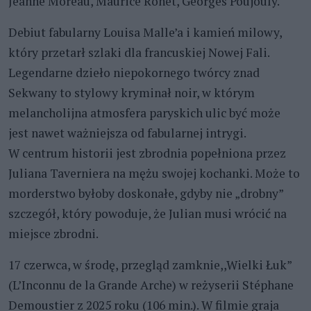
Jeanne Moreau, Maurice Ronet, Georges Poujouly.
Debiut fabularny Louisa Malle’a i kamień milowy,
który przetarł szlaki dla francuskiej Nowej Fali.
Legendarne dzieło niepokornego twórcy znad
Sekwany to stylowy kryminał noir, w którym
melancholijna atmosfera paryskich ulic być może
jest nawet ważniejsza od fabularnej intrygi.
W centrum historii jest zbrodnia popełniona przez
Juliana Taverniera na mężu swojej kochanki. Może to
morderstwo byłoby doskonałe, gdyby nie „drobny”
szczegół, który powoduje, że Julian musi wrócić na
miejsce zbrodni.
17 czerwca, w środę, przegląd zamknie,,Wielki Łuk”
(L’Inconnu de la Grande Arche) w reżyserii Stéphane
Demoustier z 2025 roku (106 min.). W filmie graja