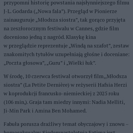
przypomni historię powstania najsłynniejszego filmu
J-L. Godarda („Nowa fala”). Przegląd w Pionierze
zainauguruje „Młodsza siostra”, tak gorąco przyjęta
na zeszłorocznym festiwalu w Cannes, gdzie film
doceniono jedną z nagród. Klasykę kina
w przeglądzie reprezentuje „Windą na szafot”, zestaw
znakomitych tytułów uzupełniają głośne i doceniane:
„Poczta głosowa”, „Guru” i „Wielki łuk”.
W środę, 10 czerwca festiwal otworzył film,,Młodsza
siostra” (La Petite Dernière) w reżyserii Hafsia Herzi
w koprodukcji francusko-niemieckiej z 2025 roku
(106 min,). Graja tam miedzy innymi: Nadia Melliti,
Ji-Min Park i Amina Ben Mohamed.
Fabuła porusza drażliwy temat obyczajowy i znowu –
homoseksualny. Siedemnastoletnia Fatima jest