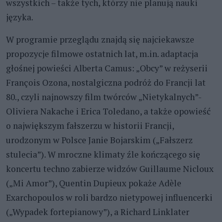
wszystkich – także tych, którzy nie planują nauki
języka.
W programie przeglądu znajdą się najciekawsze
propozycje filmowe ostatnich lat, m.in. adaptacja
głośnej powieści Alberta Camus: „Obcy” w reżyserii
François Ozona, nostalgiczna podróż do Francji lat
80., czyli najnowszy film twórców „Nietykalnych”-
Oliviera Nakache i Erica Toledano, a także opowieść
o największym fałszerzu w historii Francji,
urodzonym w Polsce Janie Bojarskim („Fałszerz
stulecia”). W mroczne klimaty źle kończącego się
koncertu techno zabierze widzów Guillaume Nicloux
(„Mi Amor”), Quentin Dupieux pokaże Adèle
Exarchopoulos w roli bardzo nietypowej influencerki
(„Wypadek fortepianowy”), a Richard Linklater