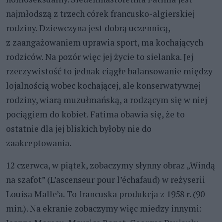
najmłodszą z trzech córek francusko-algierskiej
rodziny. Dziewczyna jest dobrą uczennicą,
z zaangażowaniem uprawia sport, ma kochających
rodziców. Na pozór więc jej życie to sielanka. Jej
rzeczywistość to jednak ciągłe balansowanie między
lojalnością wobec kochającej, ale konserwatywnej
rodziny, wiarą muzułmańską, a rodzącym się w niej
pociągiem do kobiet. Fatima obawia się, że to
ostatnie dla jej bliskich byłoby nie do
zaakceptowania.
12 czerwca, w piątek, zobaczymy słynny obraz „Windą
na szafot” (L’ascenseur pour l’échafaud) w reżyserii
Louisa Malle’a. To francuska produkcja z 1958 r. (90
min.). Na ekranie zobaczymy więc miedzy innymi: