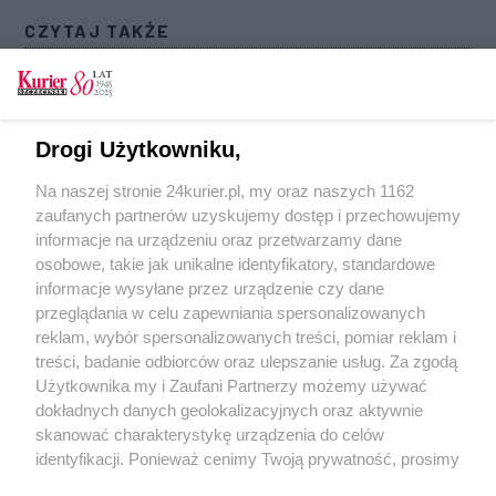
CZYTAJ TAKŻE
Radni odwiedzili Mediatekę i Pioniera. Nowe
terminy i decyzje [GALERIA]
Kino bezwstydne. Świątynia testosteronu, piwa i
Drogi Użytkowniku,
idiotyzmu
Na naszej stronie 24kurier.pl, my oraz naszych 1162
Dzieje się w najstarszym polskim kinie. Pionier
zaufanych partnerów uzyskujemy dostęp i przechowujemy
z nominacją do Nagrody PISF
informacje na urządzeniu oraz przetwarzamy dane
osobowe, takie jak unikalne identyfikatory, standardowe
POGODA
informacje wysyłane przez urządzenie czy dane
przeglądania w celu zapewniania spersonalizowanych
reklam, wybór spersonalizowanych treści, pomiar reklam i
treści, badanie odbiorców oraz ulepszanie usług. Za zgodą
22
℃
Użytkownika my i Zaufani Partnerzy możemy używać
dokładnych danych geolokalizacyjnych oraz aktywnie
Zobacz prognozę na 3 dni
skanować charakterystykę urządzenia do celów
identyfikacji. Ponieważ cenimy Twoją prywatność, prosimy
o zgodę na korzystanie z tych technologii poprzez