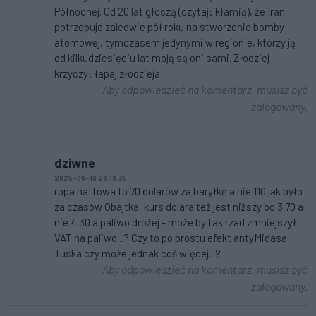
Północnej. Od 20 lat głoszą (czytaj: kłamią), że Iran
potrzebuje zaledwie pół roku na stworzenie bomby
atomowej, tymczasem jedynymi w regionie, którzy ją
od kilkudziesięciu lat mają są oni sami. Złodziej
krzyczy: łapaj złodzieja!
Aby odpowiedzieć na komentarz, musisz być
zalogowany.
dziwne
2025-06-18 23:19:35
ropa naftowa to 70 dolarów za baryłkę a nie 110 jak było
za czasów Obajtka, kurs dolara też jest niższy bo 3.70 a
nie 4.30 a paliwo drożej - może by tak rzad zmniejszył
VAT na paliwo...? Czy to po prostu efekt antyMidasa
Tuska czy może jednak coś więcej...?
Aby odpowiedzieć na komentarz, musisz być
zalogowany.