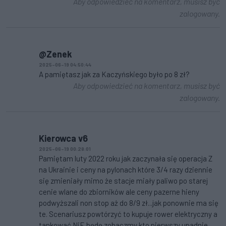
Aby odpowiedzieć na komentarz, musisz być
zalogowany.
@Zenek
2025-06-19 04:50:44
A pamiętasz jak za Kaczyńskiego było po 8 zł?
Aby odpowiedzieć na komentarz, musisz być
zalogowany.
Kierowca v6
2025-06-19 00:28:01
Pamiętam luty 2022 roku jak zaczynała się operacja Z
na Ukrainie i ceny na pylonach które 3/4 razy dziennie
się zmieniały mimo że stacje miały paliwo po starej
cenie wlane do zbiorników ale ceny pazerne hieny
podwyższali non stop aż do 8/9 zł...jak ponownie ma się
te. Scenariusz powtórzyć to kupuje rower elektryczny a
tankować NiE będę zobaczmy kto pierwszy upadnie