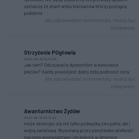
zaznaczę że znam wielu kierowców którzy postąpią
podobnie
Aby odpowiedzieć na komentarz, musisz być
zalogowany.
Strzyżenie POgłowia
2025-06-18 23:43:32
Jak tam? Odczuwacie dyskomfort w końcówce
pleców? Każdy powód jest dobry żeby podnosić ceny.
Aby odpowiedzieć na komentarz, musisz być
zalogowany.
Awanturnictwo Żydów
2025-06-18 23:31:24
może skończyć się nie tylko podwyżką cen paliw, ale i
wojną światową. Wywołaną przez państewko wielkości
naszego województwa i ich kolonię w Ameryce