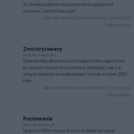
Za chwilę będziesz miał prezydenta gangstera
sutenera. Uśmiechasz się?
Aby odpowiedzieć na komentarz, musisz być
zalogowany.
Zmotoryzowany
2025-06-19 08:02:40
Dziwnie niby zbiorniki pod stacjami paliw napełnione
po starych cenach a na pylonach podwyżki...tak się
strzyże baranów w spalinówkach coś jak w lutym 2022
roku
Aby odpowiedzieć na komentarz, musisz być
zalogowany.
Rozdawanie
2025-06-19 06:54:29
Upanina i 500+ muszą dostać dodatek benzyna+