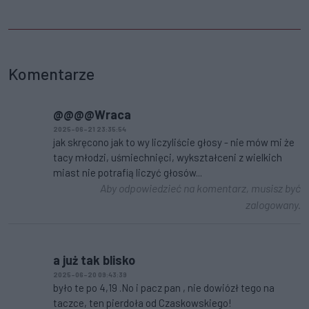
Komentarze
@@@@Wraca
2025-06-21 23:35:54
jak skręcono jak to wy liczyliście głosy - nie mów mi że
tacy młodzi, uśmiechnięci, wykształceni z wielkich
miast nie potrafią liczyć głosów...
Aby odpowiedzieć na komentarz, musisz być
zalogowany.
a już tak blisko
2025-06-20 09:43:39
było te po 4,19 .No i pacz pan , nie dowiózł tego na
taczce, ten pierdoła od Czaskowskiego!