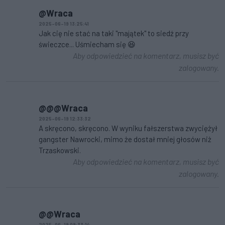
@Wraca
2025-06-19 13:25:41
Jak cię nie stać na taki "majątek" to siedź przy
świeczce... Uśmiecham się 😆
Aby odpowiedzieć na komentarz, musisz być
zalogowany.
@@@Wraca
2025-06-19 12:33:32
A skręcono, skręcono. W wyniku fałszerstwa zwyciężył
gangster Nawrocki, mimo że dostał mniej głosów niż
Trzaskowski.
Aby odpowiedzieć na komentarz, musisz być
zalogowany.
@@Wraca
2025-06-19 09:33:14