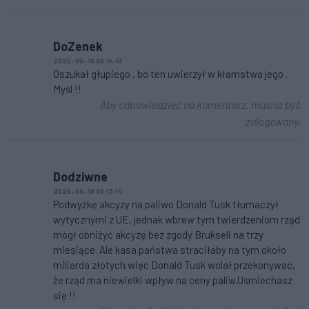
DoZenek
2025-06-19 06:14:47
Oszukał głupiego , bo ten uwierzył w kłamstwa jego .
Myśl !!
Aby odpowiedzieć na komentarz, musisz być
zalogowany.
Dodziwne
2025-06-19 06:13:14
Podwyżkę akcyzy na paliwo Donald Tusk tłumaczył
wytycznymi z UE, jednak wbrew tym twierdzeniom rząd
mógł obniżyć akcyzę bez zgody Brukseli na trzy
miesiące. Ale kasa państwa straciłaby na tym około
miliarda złotych więc Donald Tusk wolał przekonywać,
że rząd ma niewielki wpływ na ceny paliw.Uśmiechasz
się !!