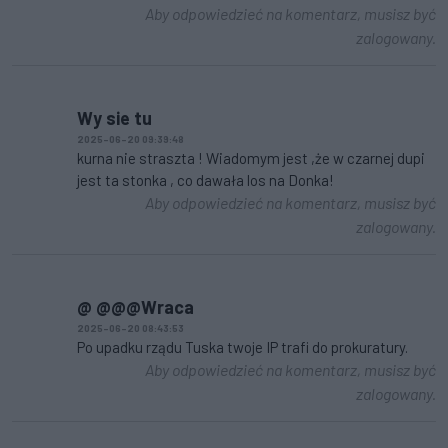
Aby odpowiedzieć na komentarz, musisz być
zalogowany.
Wy sie tu
2025-06-20 09:39:48
kurna nie straszta ! Wiadomym jest ,że w czarnej dupi
jest ta stonka , co dawała los na Donka!
Aby odpowiedzieć na komentarz, musisz być
zalogowany.
@ @@@Wraca
2025-06-20 08:43:53
Po upadku rządu Tuska twoje IP trafi do prokuratury.
Aby odpowiedzieć na komentarz, musisz być
zalogowany.