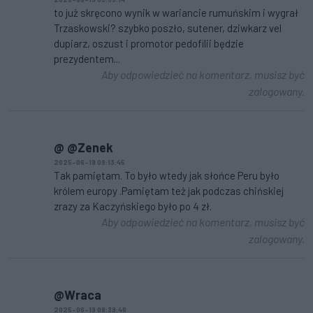
to już skręcono wynik w wariancie rumuńskim i wygrał
Trzaskowski? szybko poszło, sutener, dziwkarz vel
dupiarz, oszust i promotor pedofilii będzie
prezydentem...
Aby odpowiedzieć na komentarz, musisz być
zalogowany.
@ @Zenek
2025-06-19 09:13:45
Tak pamiętam. To było wtedy jak słońce Peru było
królem europy .Pamiętam też jak podczas chińskiej
zrazy za Kaczyńskiego było po 4 zł.
Aby odpowiedzieć na komentarz, musisz być
zalogowany.
@Wraca
2025-06-19 08:39:46