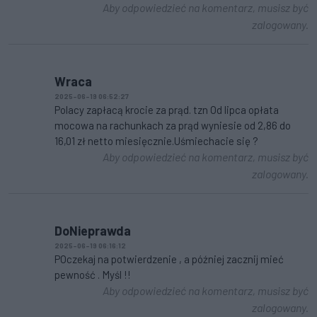
Aby odpowiedzieć na komentarz, musisz być
zalogowany.
Wraca
2025-06-19 06:52:27
Polacy zapłacą krocie za prąd. tzn Od lipca opłata
mocowa na rachunkach za prąd wyniesie od 2,86 do
16,01 zł netto miesięcznie.Uśmiechacie się ?
Aby odpowiedzieć na komentarz, musisz być
zalogowany.
DoNieprawda
2025-06-19 06:16:12
POczekaj na potwierdzenie , a później zacznij mieć
pewność . Myśl !!
Aby odpowiedzieć na komentarz, musisz być
zalogowany.