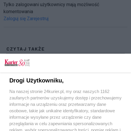
Tylko zalogowani użytkownicy mają możliwość
komentowania
Zaloguj się
Zarejestruj
CZYTAJ TAKŻE
Wypadek w powiecie stargardzkim. Nie żyje
motocyklista (akt. 1)
Dwa niebezpieczne zdarzenia z udziałem
Drogi Użytkowniku,
motocyklistów w Szczecinie (akt. 2)
Na naszej stronie 24kurier.pl, my oraz naszych 1162
Wypadek z udziałem motocyklisty. Ostrożnie na
zaufanych partnerów uzyskujemy dostęp i przechowujemy
ul. Bogumińskiej w Szczecinie
informacje na urządzeniu oraz przetwarzamy dane
osobowe, takie jak unikalne identyfikatory, standardowe
POGODA
informacje wysyłane przez urządzenie czy dane
przeglądania w celu zapewniania spersonalizowanych
reklam, wybór spersonalizowanych treści, pomiar reklam i