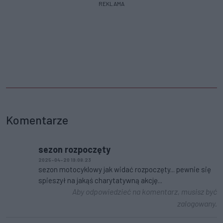
REKLAMA
Komentarze
sezon rozpoczęty
2025-04-20 19:08:23
sezon motocyklowy jak widać rozpoczęty... pewnie się
spieszył na jakąś charytatywną akcję...
Aby odpowiedzieć na komentarz, musisz być
zalogowany.