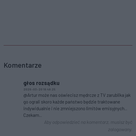
Komentarze
głos rozsądku
2026-03-20 18:48:25
@Artur może nas oświecisz mędrcze z TV zarublika jak
go ograli skoro każde państwo będzie traktowane
indywidualnie i nie zmniejszono limitów emisyjnych...
Czekam...
Aby odpowiedzieć na komentarz, musisz być
zalogowany.