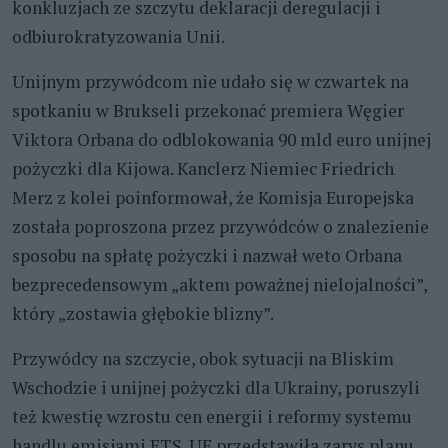
konkluzjach ze szczytu deklaracji deregulacji i
odbiurokratyzowania Unii.
Unijnym przywódcom nie udało się w czwartek na
spotkaniu w Brukseli przekonać premiera Węgier
Viktora Orbana do odblokowania 90 mld euro unijnej
pożyczki dla Kijowa. Kanclerz Niemiec Friedrich
Merz z kolei poinformował, że Komisja Europejska
została poproszona przez przywódców o znalezienie
sposobu na spłatę pożyczki i nazwał weto Orbana
bezprecedensowym „aktem poważnej nielojalności”,
który „zostawia głębokie blizny”.
Przywódcy na szczycie, obok sytuacji na Bliskim
Wschodzie i unijnej pożyczki dla Ukrainy, poruszyli
też kwestię wzrostu cen energii i reformy systemu
handlu emisjami ETS. UE przedstawiła zarys planu