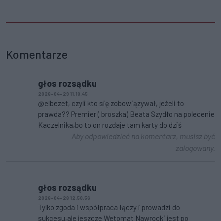
Komentarze
głos rozsądku
2026-04-29 11:18:45
@elbezet, czyli kto się zobowiązywał, jeżeli to
prawda?? Premier ( broszka) Beata Szydło na polecenie
Kaczelnika,bo to on rozdaje tam karty do dziś
Aby odpowiedzieć na komentarz, musisz być
zalogowany.
głos rozsądku
2026-04-28 12:50:56
Tylko zgoda i współpraca łączy i prowadzi do
sukcesu,ale jeszcze Wetomat Nawrocki jest po