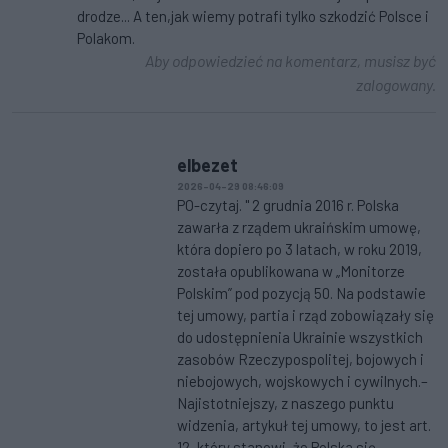
drodze... A ten,jak wiemy potrafi tylko szkodzić Polsce i
Polakom.
Aby odpowiedzieć na komentarz, musisz być
zalogowany.
elbezet
2026-04-29 08:46:09
PO-czytaj. " 2 grudnia 2016 r. Polska
zawarła z rządem ukraińskim umowę,
która dopiero po 3 latach, w roku 2019,
została opublikowana w „Monitorze
Polskim” pod pozycją 50. Na podstawie
tej umowy, partia i rząd zobowiązały się
do udostępnienia Ukrainie wszystkich
zasobów Rzeczypospolitej, bojowych i
niebojowych, wojskowych i cywilnych.–
Najistotniejszy, z naszego punktu
widzenia, artykuł tej umowy, to jest art.
12, który stanowi, że Polska się