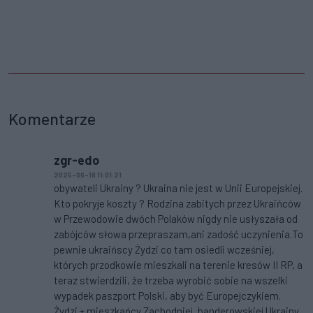
Komentarze
zgr-edo
2025-06-18 11:01:21
obywateli Ukrainy ? Ukraina nie jest w Unii Europejskiej.
Kto pokryje koszty ? Rodzina zabitych przez Ukraińców
w Przewodowie dwóch Polaków nigdy nie usłyszała od
zabójców słowa przepraszam,ani zadość uczynienia.To
pewnie ukraińscy Żydzi co tam osiedli wcześniej,
których przodkowie mieszkali na terenie kresów II RP, a
teraz stwierdzili, że trzeba wyrobić sobie na wszelki
wypadek paszport Polski, aby być Europejczykiem.
Żydzi + mieszkańcy Zachodniej ,banderowskiej Ukrainy