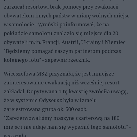
zarzucał resortowi brak pomocy przy ewakuacji
obywatelom innych państw w miarę wolnych miejsc
w samolocie - Wroński poinformował, że na
pokładzie samolotu znalazło się miejsce dla 20
obywateli m.in. Francji, Austrii, Ukrainy i Niemiec.
"Będziemy pomagać naszym partnerom podczas
kolejnego lotu" - zapewnił rzecznik.
Wiceszefowa MSZ przyznała, że jest mniejsze
zainteresowanie ewakuacją niż wcześniej resort
zakładał. Dopytywana o tę kwestię zwróciła uwagę,
że w systemie Odyseusz była w Izraelu
zarejestrowana grupa ok. 300 osób.
"Zarezerwowaliśmy maszynę czarterową na 180
miejsc i nie udaje nam się wypełnić tego samolotu" -
wskazała.