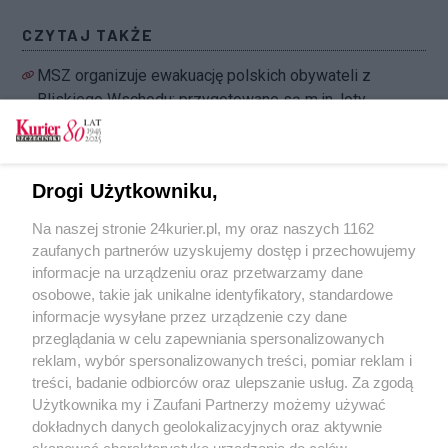
CZYTAJ TAKŻE
MSZ organizuje ewakuację polskich obywateli z
Bliskiego Wschodu; przygotowane są m.in. loty
wojskowe (akt. 1)
Państwowa Agencja Atomistyki: sytuacja w
Iranie nie ma wpływu na bezpieczeństwo
Drogi Użytkowniku,
radiacyjne w Polsce
Na naszej stronie 24kurier.pl, my oraz naszych 1162
Izrael zaatakował cele w irańskich miastach
zaufanych partnerów uzyskujemy dostęp i przechowujemy
Sziraz i Tebriz
informacje na urządzeniu oraz przetwarzamy dane
osobowe, takie jak unikalne identyfikatory, standardowe
POGODA
informacje wysyłane przez urządzenie czy dane
przeglądania w celu zapewniania spersonalizowanych
reklam, wybór spersonalizowanych treści, pomiar reklam i
treści, badanie odbiorców oraz ulepszanie usług. Za zgodą
13
℃
Użytkownika my i Zaufani Partnerzy możemy używać
dokładnych danych geolokalizacyjnych oraz aktywnie
Zobacz prognozę na 3 dni
skanować charakterystykę urządzenia do celów