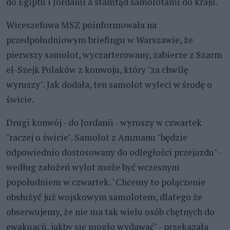
do Egiptu i Jordanii a stamtąd samolotami do kraju.
Wiceszefowa MSZ poinformowała na
przedpołudniowym briefingu w Warszawie, że
pierwszy samolot, wyczarterowany, zabierze z Szarm
el-Szejk Polaków z konwoju, który "za chwilę
wyruszy". Jak dodała, ten samolot wyleci w środę o
świcie.
Drugi konwój - do Jordanii - wyruszy w czwartek
"raczej o świcie". Samolot z Ammanu "będzie
odpowiednio dostosowany do odległości przejazdu" -
według założeń wylot może być wczesnym
popołudniem w czwartek. "Chcemy to połączenie
obsłużyć już wojskowym samolotem, dlatego że
obserwujemy, że nie ma tak wielu osób chętnych do
ewakuacji, jakby się mogło wydawać" - przekazała