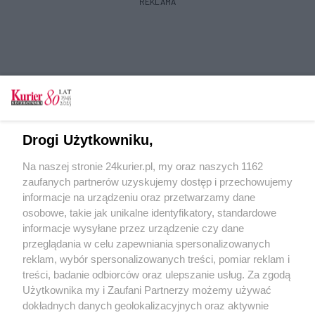
REKLAMA
Tylko zalogowani użytkownicy mają możliwość
Drogi Użytkowniku,
komentowania
Na naszej stronie 24kurier.pl, my oraz naszych 1162
Zaloguj się
Zarejestruj
zaufanych partnerów uzyskujemy dostęp i przechowujemy
informacje na urządzeniu oraz przetwarzamy dane
osobowe, takie jak unikalne identyfikatory, standardowe
POGODA
informacje wysyłane przez urządzenie czy dane
przeglądania w celu zapewniania spersonalizowanych
reklam, wybór spersonalizowanych treści, pomiar reklam i
treści, badanie odbiorców oraz ulepszanie usług. Za zgodą
18
℃
Użytkownika my i Zaufani Partnerzy możemy używać
dokładnych danych geolokalizacyjnych oraz aktywnie
Zobacz prognozę na 3 dni