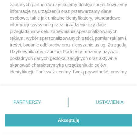
zaufanych partnerów uzyskujemy dostęp i przechowujemy
Wrześniowa dogrywka plażowania
informacje na urządzeniu oraz przetwarzamy dane
osobowe, takie jak unikalne identyfikatory, standardowe
POGODA
informacje wysyłane przez urządzenie czy dane
przeglądania w celu zapewniania spersonalizowanych
reklam, wybór spersonalizowanych treści, pomiar reklam i
treści, badanie odbiorców oraz ulepszanie usług. Za zgodą
13
℃
Użytkownika my i Zaufani Partnerzy możemy używać
dokładnych danych geolokalizacyjnych oraz aktywnie
Zobacz prognozę na 3 dni
skanować charakterystykę urządzenia do celów
identyfikacji. Ponieważ cenimy Twoją prywatność, prosimy
o zgodę na korzystanie z tych technologii poprzez
kliknięcie „Akceptuję”. Zgoda jest dobrowolna i zawsze
możesz ją zmienić/wycofać klikając przycisk ustawień
prywatności znajdujący się w lewym dolnym rogu strony
PARTNERZY
USTAWIENIA
Copyright © 2022 Kurier Szczeciński sp. z o.o.
. Niektóre rodzaje przetwarzania danych nie wymagają
Wszelkie prawa zastrzeżone
zgody użytkownika, ale masz prawo sprzeciwić się
Kontakt
Nota wydawnicza
Nota prawna
takiemu przetwarzaniu. Preferencje będą miały
Akceptuję
zastosowania tylko na tej witrynie.
Polityka prywatności
Reklama
Zapoznaj się z poniższymi informacjami, abyś mógł