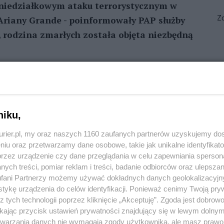
oniedziałkowym ataku terrorystycznym w
Zo
Ariany Grande - poinformowały PAP służby
 rodzina zmarłych została objęta niezbędną
REKLAMA
 że brytyjskie służby potwierdziły, iż wśród ofiar
niku,
nchesterze znajduje się co najmniej dwoje
kurier.pl, my oraz naszych 1160 zaufanych partnerów uzyskujemy do
ę w bólu z rodziną i bliskimi ofiar i przekazujemy
niu oraz przetwarzamy dane osobowe, takie jak unikalne identyfikat
, że konsulowie otoczyli opieką rodzinę ofiar -
przez urządzenie czy dane przeglądania w celu zapewniania sperson
ych treści, pomiar reklam i treści, badanie odbiorców oraz ulepszan
fani Partnerzy możemy używać dokładnych danych geolokalizacyjn
nchesterze o zachowanie szczególnej ostrożności i
tykę urządzenia do celów identyfikacji. Ponieważ cenimy Twoją pry
z tych technologii poprzez kliknięcie „Akceptuję”. Zgoda jest dobro
- dodano.
ikając przycisk ustawień prywatności znajdujący się w lewym dolny
etwarzania danych nie wymagają zgody użytkownika, ale masz prawo 