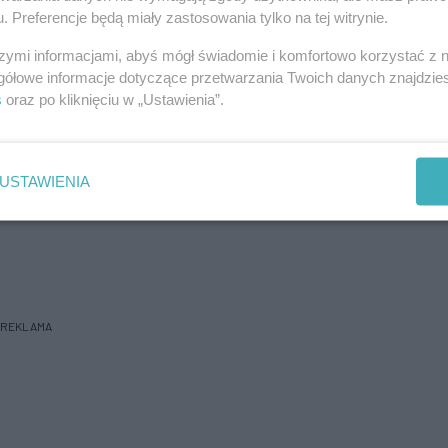
jeden Polak, dodając, że zarówno on i jego rodzina
. Preferencje będą miały zastosowania tylko na tej witrynie.
szymi informacjami, abyś mógł świadomie i komfortowo korzystać z
szło do ataku terrorystycznego, w którym zginęły
gółowe informacje dotyczące przetwarzania Twoich danych znajdzi
s
oraz po kliknięciu w „Ustawienia”.
z czego 59 musiało być hospitalizowanych. Do
samobójcę doszło po koncercie amerykańskiej
tys. osób hali widowiskowo-sportowej Manchester
USTAWIENIA
REKLAMA