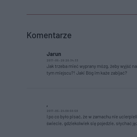
Komentarze
Jarun
2017-05-26 20:34:33
Jak trzeba mieć wyprany mózg, żeby wyjść na uli
tym miejscu?! Jaki Bóg im każe zabijać?
,
2017-05-24 08:50:59
I po co było pisać, że w zamachu nie ucierpie
świecie, gdziekolwiek się pojedzie, słychać ję