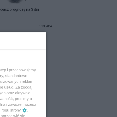
bacz prognozę na 3 dni
REKLAMA
stęp i przechowujemy
ory, standardowe
alizowanych reklam,
ie usług. Za zgodą
ych oraz aktywnie
watność, prosimy o
wolna i zawsze możesz
m rogu strony
.
sprzeciwić się