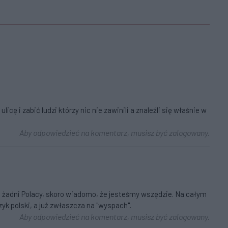
cę i zabić ludzi którzy nic nie zawinili a znaleźli się właśnie w
Aby odpowiedzieć na komentarz, musisz być zalogowany.
li żadni Polacy, skoro wiadomo, że jesteśmy wszędzie. Na całym
zyk polski, a już zwłaszcza na "wyspach".
Aby odpowiedzieć na komentarz, musisz być zalogowany.