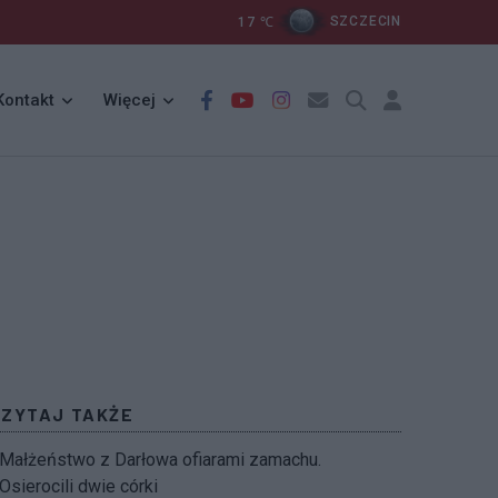
17
℃
SZCZECIN
Kontakt
Więcej
CZYTAJ TAKŻE
Małżeństwo z Darłowa ofiarami zamachu.
Osierocili dwie córki