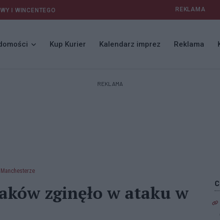
REKLAMA
AWY I WINCENTEGO
domości
Kup Kurier
Kalendarz imprez
Reklama
REKLAMA
w Manchesterze
laków zginęło w ataku w