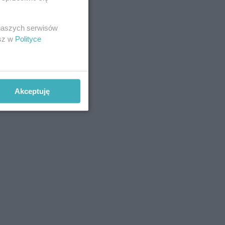
 naszych serwisów
esz w
Polityce
Akceptuję