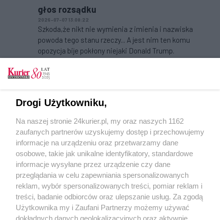
głos rozsądku
2026-07-07 13:08:22
Szkoda,że nikt nie wymienia z imienia i nazwiska
powoda tego stanu rzeczy... A jest nim ten komu
opozycja bije pokłony niejaki Donald Trump.
Aby odpowiedzieć na komentarz, musisz być
zalogowany.
Tylko zalogowani użytkownicy mają możliwość
Drogi Użytkowniku,
komentowania
Na naszej stronie 24kurier.pl, my oraz naszych 1162
Zaloguj się
Zarejestruj
zaufanych partnerów uzyskujemy dostęp i przechowujemy
informacje na urządzeniu oraz przetwarzamy dane
osobowe, takie jak unikalne identyfikatory, standardowe
POGODA
informacje wysyłane przez urządzenie czy dane
przeglądania w celu zapewniania spersonalizowanych
reklam, wybór spersonalizowanych treści, pomiar reklam i
treści, badanie odbiorców oraz ulepszanie usług. Za zgodą
13
℃
Użytkownika my i Zaufani Partnerzy możemy używać
dokładnych danych geolokalizacyjnych oraz aktywnie
Zobacz prognozę na 3 dni