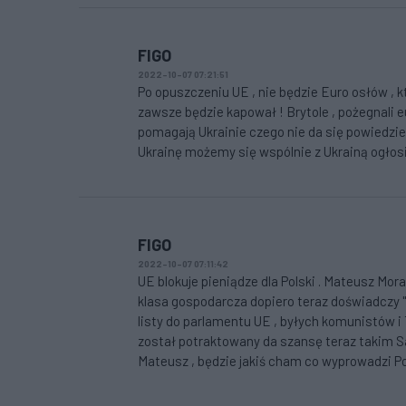
FIGO
2022-10-07 07:21:51
Po opuszczeniu UE , nie będzie Euro osłów , kt
zawsze będzie kapował ! Brytole , pożegnali e
pomagają Ukrainie czego nie da się powiedzie
Ukrainę możemy się wspólnie z Ukrainą ogłosi
FIGO
2022-10-07 07:11:42
UE blokuje pieniądze dla Polski . Mateusz Mor
klasa gospodarcza dopiero teraz doświadczy " 
listy do parlamentu UE , byłych komunistów i 
został potraktowany da szansę teraz takim Sa
Mateusz , będzie jakiś cham co wyprowadzi Po