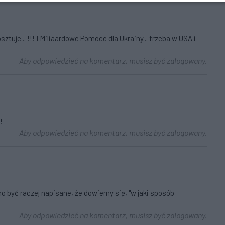
tuje... !!! I Miliaardowe Pomoce dla Ukrainy... trzeba w USA i
Aby odpowiedzieć na komentarz, musisz być zalogowany.
!
Aby odpowiedzieć na komentarz, musisz być zalogowany.
no być raczej napisane, że dowiemy się, "w jaki sposób
Aby odpowiedzieć na komentarz, musisz być zalogowany.