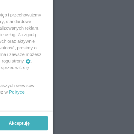
stęp i przechowujemy
ory, standardowe
alizowanych reklam,
ie usług. Za zgodą
ych oraz aktywnie
watność, prosimy o
wolna i zawsze możesz
m rogu strony
.
sprzeciwić się
 naszych serwisów
esz w
Polityce
Akceptuję