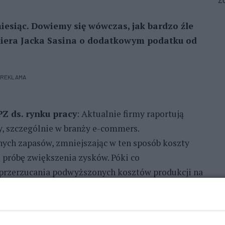
Zo
iesiąc. Dowiemy się wówczas, jak bardzo źle
iera Jacka Sasina o dodatkowym podatku od
REKLAMA
Z ds. rynku pracy
: Aktualnie firmy raportują
, szczególnie w branży e-commers.
ych zapasów, zmniejszając w ten sposób koszty
 próbę zwiększenia zysków. Póki co
o przerzucania podwyższonych kosztów produkcji na
iemy w kolejną fazę zaciskania pasa.
cy międzynarodowej przedsiębiorstw
: Nowy
ębiorstwa, w tym prywatne z różnych branż,