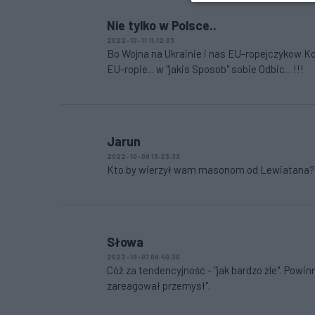
Nie tylko w Polsce..
2022-10-11 11:12:03
Bo Wojna na Ukrainie i nas EU-ropejczykow Kosz
EU-ropie... w "jakis Sposob" sobie Odbic... !!!
Jarun
2022-10-09 13:23:33
Kto by wierzył wam masonom od Lewiatana?
Słowa
2022-10-07 08:40:36
Cóż za tendencyjność - "jak bardzo źle". Powin
zareagował przemysł".