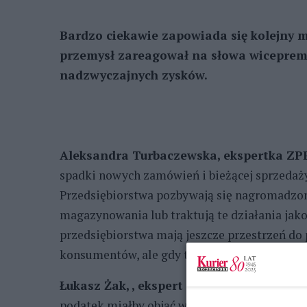
Bardzo ciekawie zapowiada się kolejny m
przemysł zareagował na słowa wiceprem
nadzwyczajnych zysków.
Aleksandra Turbaczewska, ekspertka ZPP
spadki nowych zamówień i bieżącej sprzedaży
Przedsiębiorstwa pozbywają się nagromadzon
magazynowania lub traktują te działania jako
przedsiębiorstwa mają jeszcze przestrzeń d
konsumentów, ale gdy ta się wyczerpie, wejdz
Łukasz Żak, , ekspert ZPPZ ds. współpra
podatek miałby objąć wszystkie duże przedsi