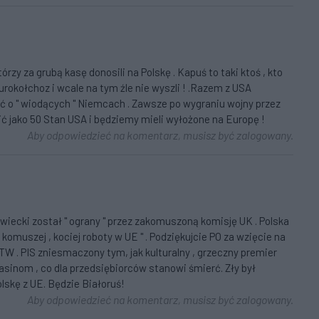
órzy za grubą kasę donosili na Polskę . Kapuś to taki ktoś , kto
urokołchoz i wcale na tym źle nie wyszli ! .Razem z USA
ć o " wiodących " Niemcach . Zawsze po wygraniu wojny przez
ć jako 50 Stan USA i będziemy mieli wyłożone na Europę !
Aby odpowiedzieć na komentarz, musisz być zalogowany.
awiecki został " ograny " przez zakomuszoną komisję UK . Polska
komuszej , kociej roboty w UE " . Podziękujcie PO za wzięcie na
TW . PIS zniesmaczony tym, jak kulturalny , grzeczny premier
sinom , co dla przedsiębiorców stanowi śmierć. Zły był
lskę z UE. Będzie Białoruś!
Aby odpowiedzieć na komentarz, musisz być zalogowany.