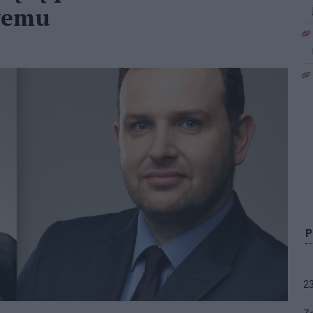
wemu
2