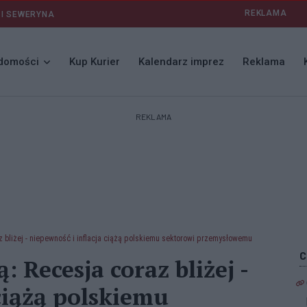
REKLAMA
 I SEWERYNA
domości
Kup Kurier
Kalendarz imprez
Reklama
REKLAMA
 bliżej - niepewność i inflacja ciążą polskiemu sektorowi przemysłowemu
 Recesja coraz bliżej -
ciążą polskiemu