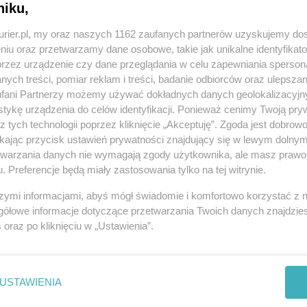
niku,
ego podatku pojawia się w momencie, kiedy
kurier.pl, my oraz naszych 1162 zaufanych partnerów uzyskujemy do
wzrostem obciążeń związanym z gwałtownie
niu oraz przetwarzamy dane osobowe, takie jak unikalne identyfikat
także w momencie spadków zamówień i trudności
przez urządzenie czy dane przeglądania w celu zapewniania sperson
 Grożą nam poważne trudności gospodarcze i
ych treści, pomiar reklam i treści, badanie odbiorców oraz ulepszan
fani Partnerzy możemy używać dokładnych danych geolokalizacyjn
tykę urządzenia do celów identyfikacji. Ponieważ cenimy Twoją pry
z tych technologii poprzez kliknięcie „Akceptuję”. Zgoda jest dobro
REKLAMA
ikając przycisk ustawień prywatności znajdujący się w lewym dolny
etwarzania danych nie wymagają zgody użytkownika, ale masz prawo 
. Preferencje będą miały zastosowania tylko na tej witrynie.
szymi informacjami, abyś mógł świadomie i komfortowo korzystać z
gółowe informacje dotyczące przetwarzania Twoich danych znajdzi
s
oraz po kliknięciu w „Ustawienia”.
USTAWIENIA