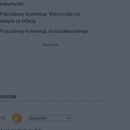
jednomyślni
Pracodawcy komentują: Wzrost płac nie
nadąża za inflacją
Pracodawcy komentują: Gospodarka hamuje
REKLAMA
POGODA
3
℃