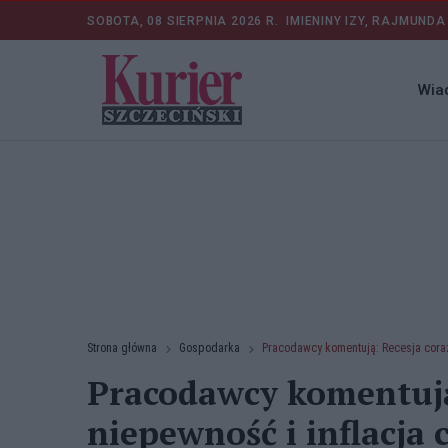
SOBOTA, 08 SIERPNIA 2026 R.
IMIENINY IZY, RAJMUNDA
Wia
Strona główna
Gospodarka
Pracodawcy komentują: Recesja coraz
Pracodawcy komentują:
niepewność i inflacja 