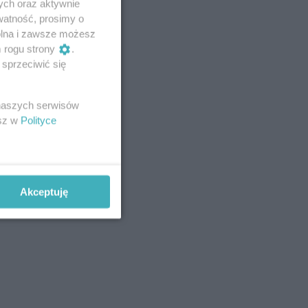
ych oraz aktywnie
watność, prosimy o
wolna i zawsze możesz
m rogu strony
.
sprzeciwić się
 naszych serwisów
esz w
Polityce
Akceptuję