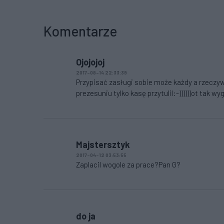
Komentarze
Ojojojoj
2017-08-14 22:33:39
Przypisać zasługi sobie może każdy a rzeczy
prezesuniu tylko kasę przytulil:-))))))ot tak 
Majstersztyk
2017-04-12 03:53:55
Zaplacil wogole za prace?Pan G?
do ja