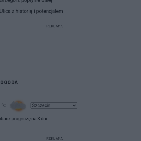
Grzegorz popłynie dalej
Ulica z historią i potencjałem
REKLAMA
POGODA
4
℃
bacz prognozę na 3 dni
REKLAMA