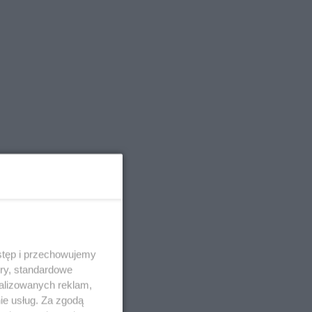
stęp i przechowujemy
ory, standardowe
alizowanych reklam,
ie usług. Za zgodą