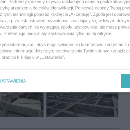
fani Partnerzy możemy używać dokładnych danych geolokalizacyjn
tykę urządzenia do celów identyfikacji. Ponieważ cenimy Twoją pry
z tych technologii poprzez kliknięcie „Akceptuję”. Zgoda jest dobro
REKLAMA
ikając przycisk ustawień prywatności znajdujący się w lewym dolny
etwarzania danych nie wymagają zgody użytkownika, ale masz prawo 
. Preferencje będą miały zastosowania tylko na tej witrynie.
szymi informacjami, abyś mógł świadomie i komfortowo korzystać z
gółowe informacje dotyczące przetwarzania Twoich danych znajdzi
s
oraz po kliknięciu w „Ustawienia”.
USTAWIENIA