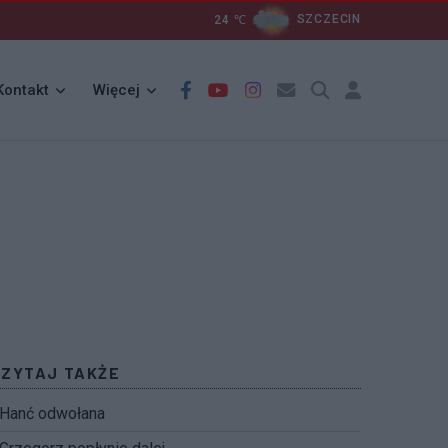
24
℃
SZCZECIN
Kontakt
Więcej
CZYTAJ TAKŻE
Hanć odwołana