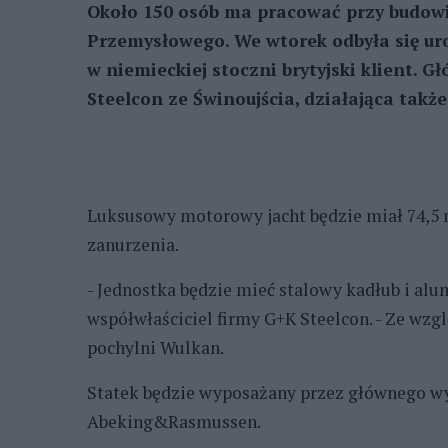
Około 150 osób ma pracować przy budowi
Przemysłowego. We wtorek odbyła się uro
w niemieckiej stoczni brytyjski klient.
Steelcon ze Świnoujścia, działająca także
Luksusowy motorowy jacht będzie miał 74,5 m
zanurzenia.
- Jednostka będzie mieć stalowy kadłub i al
współwłaściciel firmy G+K Steelcon. - Ze wz
pochylni Wulkan.
Statek będzie wyposażany przez głównego w
Abeking&Rasmussen.