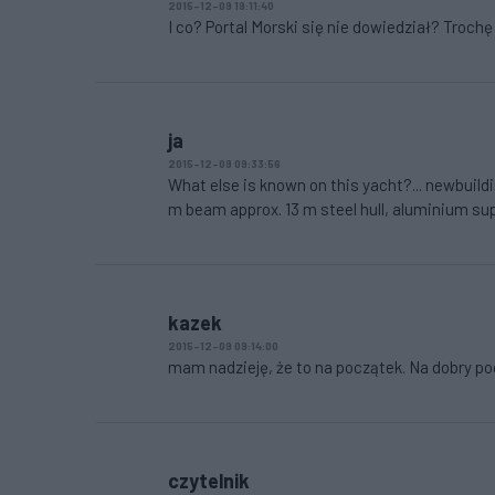
2015-12-09 19:11:40
I co? Portal Morski się nie dowiedział? Trochę
ja
2015-12-09 09:33:56
What else is known on this yacht?... newbuil
m beam approx. 13 m steel hull, aluminium sup
kazek
2015-12-09 09:14:00
mam nadzieję, że to na początek. Na dobry p
czytelnik