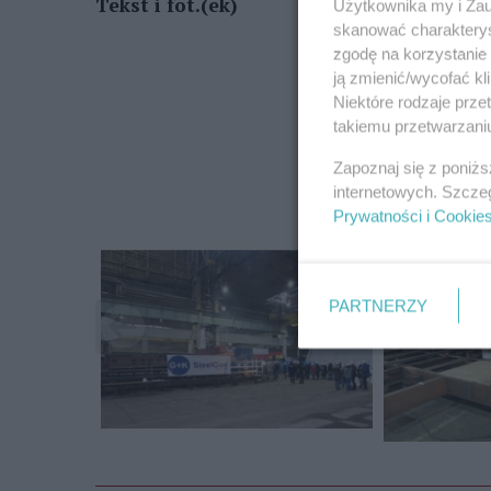
Tekst i fot.(ek)
Użytkownika my i Zau
skanować charakterys
zgodę na korzystanie 
ją zmienić/wycofać kl
Niektóre rodzaje prz
takiemu przetwarzaniu
Zapoznaj się z poniż
internetowych. Szcze
Prywatności i Cookie
PARTNERZY