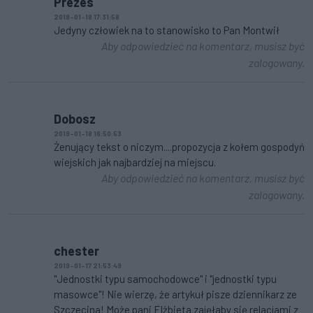
Prezes
2019-01-18 17:31:58
Jedyny człowiek na to stanowisko to Pan Montwił
Aby odpowiedzieć na komentarz, musisz być
zalogowany.
Dobosz
2019-01-18 16:50:53
Żenujący tekst o niczym....propozycja z kołem gospodyń
wiejskich jak najbardziej na miejscu.
Aby odpowiedzieć na komentarz, musisz być
zalogowany.
chester
2019-01-17 21:53:49
"Jednostki typu samochodowce" i "jednostki typu
masowce"! Nie wierzę, że artykuł pisze dziennikarz ze
Szczecina! Może pani Elżbieta zajęłaby się relacjami z