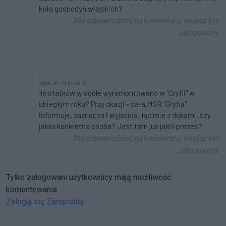
koła gospodyń wiejskich?
Aby odpowiedzieć na komentarz, musisz być
zalogowany.
.
2019-01-17 21:46:31
Ile statków w ogóle wyremontowano w "Gryfii" w
ubiegłym roku? Przy okazji - cała MSR "Gryfia"
informuje, zaznacza i wyjaśnia, łącznie z dokami, czy
jakaś konkretna osoba? Jest tam już jakiś prezes?
Aby odpowiedzieć na komentarz, musisz być
zalogowany.
Tylko zalogowani użytkownicy mają możliwość
komentowania
Zaloguj się
Zarejestruj