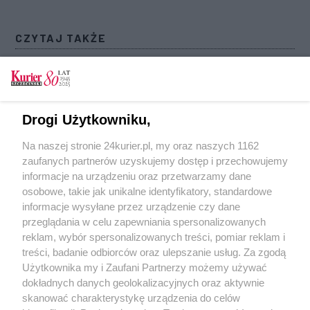
CZYTAJ TAKŻE
Szczecińskie stocznie „wyszły z wojska”
Radni murem za stoczniowcami. Chcą
rozłączenia remontówek
Drogi Użytkowniku,
Niepokój w „Gryfii”
Na naszej stronie 24kurier.pl, my oraz naszych 1162
Stocznia Szczecińska i MSR Gryfia pod
zaufanych partnerów uzyskujemy dostęp i przechowujemy
nadzorem MGMiŻŚ
informacje na urządzeniu oraz przetwarzamy dane
osobowe, takie jak unikalne identyfikatory, standardowe
POGODA
informacje wysyłane przez urządzenie czy dane
przeglądania w celu zapewniania spersonalizowanych
reklam, wybór spersonalizowanych treści, pomiar reklam i
treści, badanie odbiorców oraz ulepszanie usług. Za zgodą
14
℃
Użytkownika my i Zaufani Partnerzy możemy używać
dokładnych danych geolokalizacyjnych oraz aktywnie
Zobacz prognozę na 3 dni
skanować charakterystykę urządzenia do celów