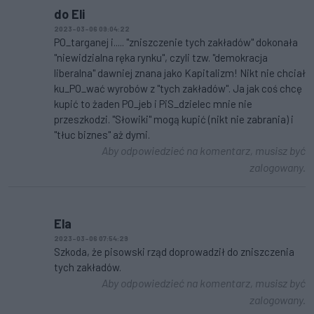
do Eli
2023-03-06 09:04:22
PO_targanej i..... "zniszczenie tych zakładów" dokonała
"niewidzialna ręka rynku", czyli tzw. "demokracja
liberalna" dawniej znana jako Kapitalizm! Nikt nie chciał
ku_PO_wać wyrobów z "tych zakładów". Ja jak coś chcę
kupić to żaden PO_jeb i PiS_dzielec mnie nie
przeszkodzi. "Słowiki" mogą kupić (nikt nie zabrania) i
"tłuc biznes" aż dymi.
Aby odpowiedzieć na komentarz, musisz być
zalogowany.
Ela
2023-03-06 07:54:29
Szkoda, że pisowski rząd doprowadził do zniszczenia
tych zakładów.
Aby odpowiedzieć na komentarz, musisz być
zalogowany.