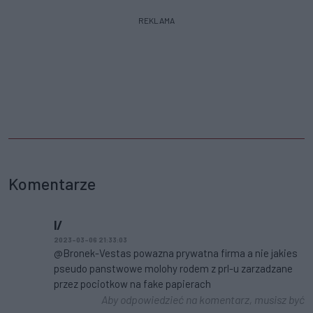
REKLAMA
Komentarze
l/
2023-03-06 21:33:03
@Bronek-Vestas powazna prywatna firma a nie jakies
pseudo panstwowe molohy rodem z prl-u zarzadzane
przez pociotkow na fake papierach
Aby odpowiedzieć na komentarz, musisz być