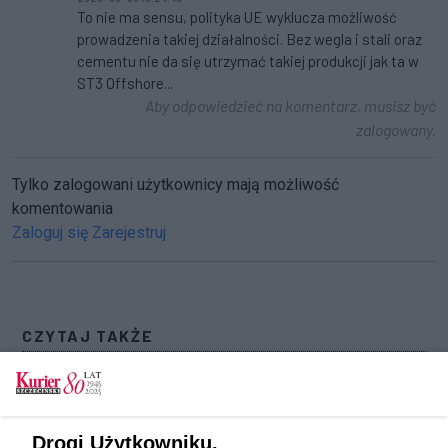
To nie ma sensu, polityka UE wyklucza możliwość
prowadzenia takiej działalności. Bez wegla i stali oraz
cementu nie da się utrzymać takiej produkcji jak ta w
ST3 Offshore...
Aby odpowiedzieć na komentarz, musisz być
zalogowany.
Tylko zalogowani użytkownicy mają możliwość
komentowania
Zaloguj się
Zarejestruj
CZYTAJ TAKŻE
Zieloni martwią się o ST3. Fabryka na żyletki?
Ostatnia próba sprzedaży zakładu w całości.
Prawie trzy lata po ogłoszeniu upadłości ST3
Drogi Użytkowniku,