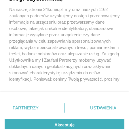
Offshore
Na naszej stronie 24kurier.pl, my oraz naszych 1162
Piąty przetarg bez efektu. Będzie kolejna próba
zaufanych partnerów uzyskujemy dostęp i przechowujemy
sprzedaży ST3 Offshore?
informacje na urządzeniu oraz przetwarzamy dane
osobowe, takie jak unikalne identyfikatory, standardowe
POGODA
informacje wysyłane przez urządzenie czy dane
przeglądania w celu zapewniania spersonalizowanych
reklam, wybór spersonalizowanych treści, pomiar reklam i
treści, badanie odbiorców oraz ulepszanie usług. Za zgodą
21
℃
Użytkownika my i Zaufani Partnerzy możemy używać
dokładnych danych geolokalizacyjnych oraz aktywnie
Zobacz prognozę na 3 dni
skanować charakterystykę urządzenia do celów
identyfikacji. Ponieważ cenimy Twoją prywatność, prosimy
o zgodę na korzystanie z tych technologii poprzez
kliknięcie „Akceptuję”. Zgoda jest dobrowolna i zawsze
możesz ją zmienić/wycofać klikając przycisk ustawień
prywatności znajdujący się w lewym dolnym rogu strony
Copyright © 2022 Kurier Szczeciński sp. z o.o.
PARTNERZY
USTAWIENIA
. Niektóre rodzaje przetwarzania danych nie wymagają
Wszelkie prawa zastrzeżone
zgody użytkownika, ale masz prawo sprzeciwić się
Kontakt
Nota wydawnicza
Nota prawna
takiemu przetwarzaniu. Preferencje będą miały
Akceptuję