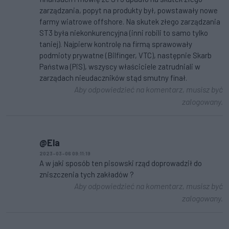
zarządzania, popyt na produkty był, powstawały nowe
farmy wiatrowe offshore. Na skutek złego zarządzania
ST3 była niekonkurencyjna (inni robili to samo tylko
taniej). Najpierw kontrolę na firmą sprawowały
podmioty prywatne (Bilfinger, VTC), następnie Skarb
Państwa (PiS), wszyscy właściciele zatrudniali w
zarządach nieudaczników stąd smutny finał.
Aby odpowiedzieć na komentarz, musisz być
zalogowany.
@Ela
2023-03-06 09:11:19
A w jaki sposób ten pisowski rząd doprowadził do
zniszczenia tych zakładów ?
Aby odpowiedzieć na komentarz, musisz być
zalogowany.