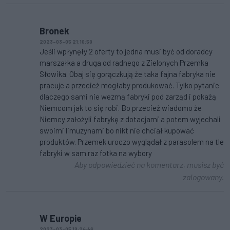
Bronek
2023-03-05 21:10:58
Jeśli wpłynęły 2 oferty to jedna musi być od doradcy
marszałka a druga od radnego z Zielonych Przemka
Słowika. Obaj się gorączkują że taka fajna fabryka nie
pracuje a przecież mogłaby produkować. Tylko pytanie
dlaczego sami nie wezmą fabryki pod zarząd i pokażą
Niemcom jak to się robi. Bo przecież wiadomo że
Niemcy założyli fabrykę z dotacjami a potem wyjechali
swoimi limuzynami bo nikt nie chciał kupować
produktów. Przemek uroczo wyglądał z parasolem na tle
fabryki w sam raz fotka na wybory
Aby odpowiedzieć na komentarz, musisz być
zalogowany.
W Europie
2023-03-05 19:24:46