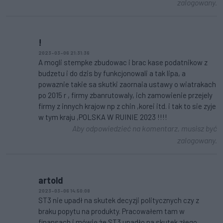
zalogowany.
!
2023-03-06 21:31:36
A mogli stempke zbudowac i brac kase podatnikow z
budzetu i do dzis by funkcjonowali a tak lipa, a
powaznie takie sa skutki zaornaia ustawy o wiatrakach
po 2015 r , firmy zbanrutowaly, ich zamowienie przejely
firmy z innych krajow np z chin ,korei itd. i tak to sie zyje
w tym kraju ,POLSKA W RUINIE 2023 !!!!
Aby odpowiedzieć na komentarz, musisz być
zalogowany.
artold
2023-03-06 14:50:08
ST3 nie upadł na skutek decyzji politycznych czy z
braku popytu na produkty. Pracowałem tam w
finansach i mówię że ST3 upadło na skutek złego