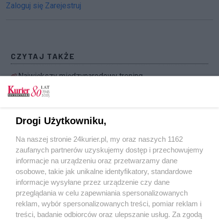
Zaloguj się
Zarejestruj
CZYTAJ TAKŻE
Największy międzynarodowy trening
współczesnych wikingów. Wojowie
przygotowują się do bitwy
Rosja atakuje zachodnią Ukrainę. Polskie siły w
Drogi Użytkowniku,
pełnej gotowości do reakcji
Na naszej stronie 24kurier.pl, my oraz naszych 1162
Policja zatrzymała Ziobrę. Miał być przymusowo
zaufanych partnerów uzyskujemy dostęp i przechowujemy
doprowadzony na komisję śledczą
informacje na urządzeniu oraz przetwarzamy dane
osobowe, takie jak unikalne identyfikatory, standardowe
POGODA
informacje wysyłane przez urządzenie czy dane
przeglądania w celu zapewniania spersonalizowanych
reklam, wybór spersonalizowanych treści, pomiar reklam i
treści, badanie odbiorców oraz ulepszanie usług. Za zgodą
16
℃