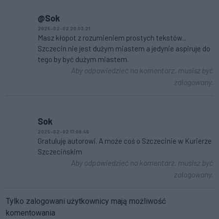
@Sok
2025-02-02 20:03:21
Masz kłopot z rozumieniem prostych tekstów...
Szczecin nie jest dużym miastem a jedynie aspiruje do
tego by być dużym miastem.
Aby odpowiedzieć na komentarz, musisz być
zalogowany.
Sok
2025-02-02 17:08:46
Gratuluję autorowi. A może coś o Szczecinie w Kurierze
Szczecińskim
Aby odpowiedzieć na komentarz, musisz być
zalogowany.
Tylko zalogowani użytkownicy mają możliwość
komentowania