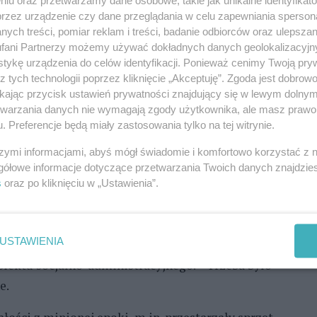
niu oraz przetwarzamy dane osobowe, takie jak unikalne identyfikat
łada się kilka połączonych ze sobą warsztatów (ok.
przez urządzenie czy dane przeglądania w celu zapewniania sperson
ych treści, pomiar reklam i treści, badanie odbiorców oraz ulepszan
fani Partnerzy możemy używać dokładnych danych geolokalizacyjn
eż narzędzia pochodzące ze statków – wyjaśnił
tykę urządzenia do celów identyfikacji. Ponieważ cenimy Twoją pry
r techniczny szczecińskiej spółki.
z tych technologii poprzez kliknięcie „Akceptuję”. Zgoda jest dobro
ikając przycisk ustawień prywatności znajdujący się w lewym dolny
Parku Przemysłowym. Niedawno otworzyła nowy
etwarzania danych nie wymagają zgody użytkownika, ale masz prawo 
. Preferencje będą miały zastosowania tylko na tej witrynie.
szymi informacjami, abyś mógł świadomie i komfortowo korzystać z
owie tego obiektu – poinformował Witold
gółowe informacje dotyczące przetwarzania Twoich danych znajdzi
s
oraz po kliknięciu w „Ustawienia”.
awicieli przedsiębiorstw, z którymi współpracuje.
USTAWIENIA
aneta Galor, projektantka, która wymyśliła
ektu socjalno-administracyjnego. – Trzeba było
e.