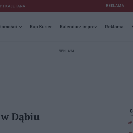
REKLAMA
Y I KAJETANA
domości
Kup Kurier
Kalendarz imprez
Reklama
REKLAMA
 w Dąbiu