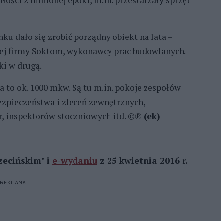
ości z minionej epoki, m.in. przestarzały sprzęt
ku dało się zrobić porządny obiekt na lata –
ej firmy Soktom, wykonawcy prac budowlanych. –
ki w drugą.
to ok. 1000 mkw. Są tu m.in. pokoje zespołów
ezpieczeństwa i zleceń zewnętrznych,
dr, inspektorów stoczniowych itd. ©℗
(ek)
zecińskim" i
e-wydaniu
z 25 kwietnia 2016 r.
REKLAMA