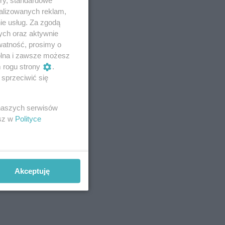
ory, standardowe
alizowanych reklam,
ie usług. Za zgodą
ych oraz aktywnie
watność, prosimy o
wolna i zawsze możesz
m rogu strony
.
sprzeciwić się
 naszych serwisów
esz w
Polityce
Akceptuję