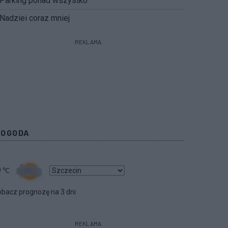
Parking ponad wszystko
Nadziei coraz mniej
REKLAMA
POGODA
9
℃
bacz prognozę na 3 dni
REKLAMA