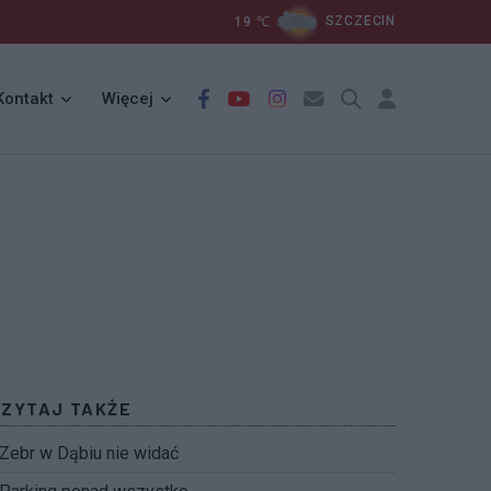
19
℃
SZCZECIN
Kontakt
Więcej
CZYTAJ TAKŻE
Zebr w Dąbiu nie widać