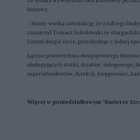
Ze środka wywieziono dwa kontenery pozostał
biurowy.
– Mamy wielką satysfakcję, że z takiego budyn
zaznaczył Tomasz Sokołowski ze stargardzki
Dostał drugie życie, przechodząc z jednej epo
Łączna powierzchnia dwupiętrowego biurowca 
obsługujących statki, działów: załogowego, b
superintendentów, dyrekcji, księgowości, ka
Więcej w poniedziałkowym "Kurierze Szc