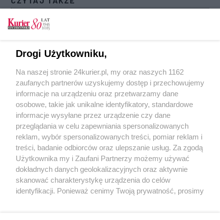
CZYTAJ TAKŻE
Powrót do szkoły. Wytyczne sanitarne dla klas
I-III w podstawówkach
„Mamy sytuację niejednoznaczną”. Powrót
Drogi Użytkowniku,
uczniów i obostrzenia [SONDA]
Na naszej stronie 24kurier.pl, my oraz naszych 1162
Obecne obostrzenia wprowadzane w wyniku
zaufanych partnerów uzyskujemy dostęp i przechowujemy
pandemii przedłużone do 31 stycznia
informacje na urządzeniu oraz przetwarzamy dane
osobowe, takie jak unikalne identyfikatory, standardowe
POGODA
informacje wysyłane przez urządzenie czy dane
przeglądania w celu zapewniania spersonalizowanych
reklam, wybór spersonalizowanych treści, pomiar reklam i
treści, badanie odbiorców oraz ulepszanie usług. Za zgodą
16
℃
Użytkownika my i Zaufani Partnerzy możemy używać
dokładnych danych geolokalizacyjnych oraz aktywnie
Zobacz prognozę na 3 dni
skanować charakterystykę urządzenia do celów
identyfikacji. Ponieważ cenimy Twoją prywatność, prosimy
o zgodę na korzystanie z tych technologii poprzez
kliknięcie „Akceptuję”. Zgoda jest dobrowolna i zawsze