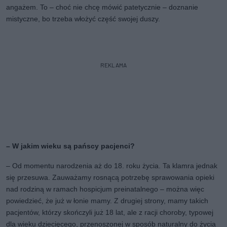
angażem. To – choć nie chcę mówić patetycznie – doznanie
mistyczne, bo trzeba włożyć część swojej duszy.
REKLAMA
– W jakim wieku są pańscy pacjenci?
– Od momentu narodzenia aż do 18. roku życia. Ta klamra jednak
się przesuwa. Zauważamy rosnącą potrzebę sprawowania opieki
nad rodziną w ramach hospicjum preinatalnego – można więc
powiedzieć, że już w łonie mamy. Z drugiej strony, mamy takich
pacjentów, którzy skończyli już 18 lat, ale z racji choroby, typowej
dla wieku dziecięcego, przenoszonej w sposób naturalny do życia