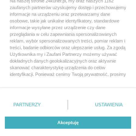
Na naszej stronie 24kurier.pl, my oraz naszych 1162
potrzeby rodziny
zaufanych partnerów uzyskujemy dostęp i przechowujemy
Hospicjum buduje nową siedzibę
informacje na urządzeniu oraz przetwarzamy dane
osobowe, takie jak unikalne identyfikatory, standardowe
POGODA
informacje wysyłane przez urządzenie czy dane
przeglądania w celu zapewniania spersonalizowanych
reklam, wybór spersonalizowanych treści, pomiar reklam i
treści, badanie odbiorców oraz ulepszanie usług. Za zgodą
20
℃
Użytkownika my i Zaufani Partnerzy możemy używać
dokładnych danych geolokalizacyjnych oraz aktywnie
Zobacz prognozę na 3 dni
skanować charakterystykę urządzenia do celów
identyfikacji. Ponieważ cenimy Twoją prywatność, prosimy
o zgodę na korzystanie z tych technologii poprzez
kliknięcie „Akceptuję”. Zgoda jest dobrowolna i zawsze
możesz ją zmienić/wycofać klikając przycisk ustawień
prywatności znajdujący się w lewym dolnym rogu strony
Copyright © 2022 Kurier Szczeciński sp. z o.o.
PARTNERZY
USTAWIENIA
. Niektóre rodzaje przetwarzania danych nie wymagają
Wszelkie prawa zastrzeżone
zgody użytkownika, ale masz prawo sprzeciwić się
Kontakt
Nota wydawnicza
Nota prawna
takiemu przetwarzaniu. Preferencje będą miały
Akceptuję
zastosowania tylko na tej witrynie.
Polityka prywatności
Reklama