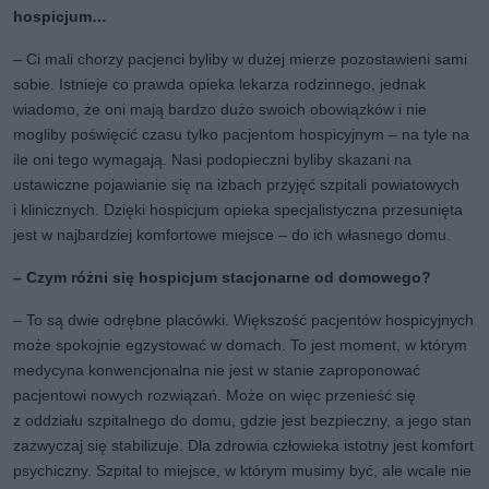
hospicjum…
– Ci mali chorzy pacjenci byliby w dużej mierze pozostawieni sami
sobie. Istnieje co prawda opieka lekarza rodzinnego, jednak
wiadomo, że oni mają bardzo dużo swoich obowiązków i nie
mogliby poświęcić czasu tylko pacjentom hospicyjnym – na tyle na
ile oni tego wymagają. Nasi podopieczni byliby skazani na
ustawiczne pojawianie się na izbach przyjęć szpitali powiatowych
i klinicznych. Dzięki hospicjum opieka specjalistyczna przesunięta
jest w najbardziej komfortowe miejsce – do ich własnego domu.
– Czym różni się hospicjum stacjonarne od domowego?
– To są dwie odrębne placówki. Większość pacjentów hospicyjnych
może spokojnie egzystować w domach. To jest moment, w którym
medycyna konwencjonalna nie jest w stanie zaproponować
pacjentowi nowych rozwiązań. Może on więc przenieść się
z oddziału szpitalnego do domu, gdzie jest bezpieczny, a jego stan
zazwyczaj się stabilizuje. Dla zdrowia człowieka istotny jest komfort
psychiczny. Szpital to miejsce, w którym musimy być, ale wcale nie