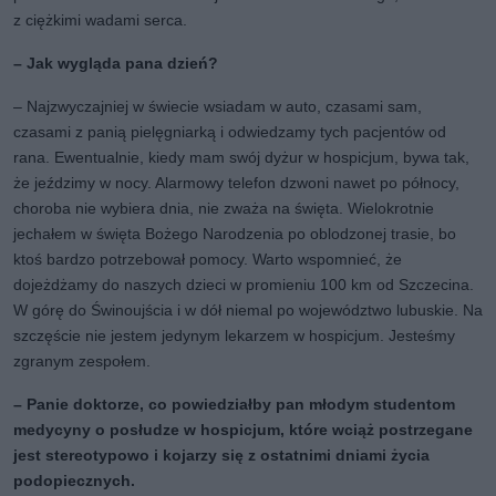
z ciężkimi wadami serca.
– Jak wygląda pana dzień?
– Najzwyczajniej w świecie wsiadam w auto, czasami sam,
czasami z panią pielęgniarką i odwiedzamy tych pacjentów od
rana. Ewentualnie, kiedy mam swój dyżur w hospicjum, bywa tak,
że jeździmy w nocy. Alarmowy telefon dzwoni nawet po północy,
choroba nie wybiera dnia, nie zważa na święta. Wielokrotnie
jechałem w święta Bożego Narodzenia po oblodzonej trasie, bo
ktoś bardzo potrzebował pomocy. Warto wspomnieć, że
dojeżdżamy do naszych dzieci w promieniu 100 km od Szczecina.
W górę do Świnoujścia i w dół niemal po województwo lubuskie. Na
szczęście nie jestem jedynym lekarzem w hospicjum. Jesteśmy
zgranym zespołem.
– Panie doktorze, co powiedziałby pan młodym studentom
medycyny o posłudze w hospicjum, które wciąż postrzegane
jest stereotypowo i kojarzy się z ostatnimi dniami życia
podopiecznych.