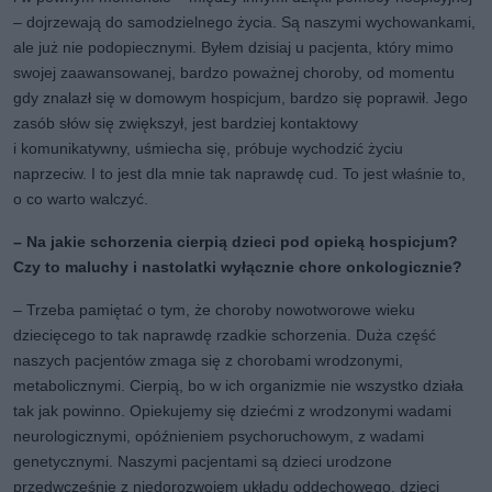
– dojrzewają do samodzielnego życia. Są naszymi wychowankami,
ale już nie podopiecznymi. Byłem dzisiaj u pacjenta, który mimo
swojej zaawansowanej, bardzo poważnej choroby, od momentu
gdy znalazł się w domowym hospicjum, bardzo się poprawił. Jego
zasób słów się zwiększył, jest bardziej kontaktowy
i komunikatywny, uśmiecha się, próbuje wychodzić życiu
naprzeciw. I to jest dla mnie tak naprawdę cud. To jest właśnie to,
o co warto walczyć.
– Na jakie schorzenia cierpią dzieci pod opieką hospicjum?
Czy to maluchy i nastolatki wyłącznie chore onkologicznie?
– Trzeba pamiętać o tym, że choroby nowotworowe wieku
dziecięcego to tak naprawdę rzadkie schorzenia. Duża część
naszych pacjentów zmaga się z chorobami wrodzonymi,
metabolicznymi. Cierpią, bo w ich organizmie nie wszystko działa
tak jak powinno. Opiekujemy się dziećmi z wrodzonymi wadami
neurologicznymi, opóźnieniem psychoruchowym, z wadami
genetycznymi. Naszymi pacjentami są dzieci urodzone
przedwcześnie z niedorozwojem układu oddechowego, dzieci