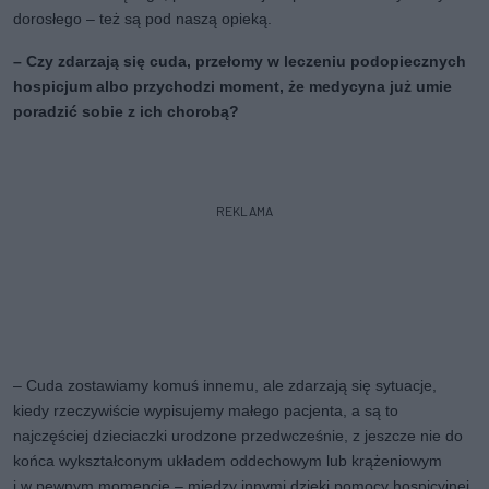
dorosłego – też są pod naszą opieką.
– Czy zdarzają się cuda, przełomy w leczeniu podopiecznych
hospicjum albo przychodzi moment, że medycyna już umie
poradzić sobie z ich chorobą?
REKLAMA
– Cuda zostawiamy komuś innemu, ale zdarzają się sytuacje,
kiedy rzeczywiście wypisujemy małego pacjenta, a są to
najczęściej dzieciaczki urodzone przedwcześnie, z jeszcze nie do
końca wykształconym układem oddechowym lub krążeniowym
i w pewnym momencie – między innymi dzięki pomocy hospicyjnej