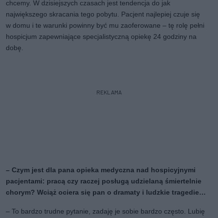
chcemy. W dzisiejszych czasach jest tendencja do jak
największego skracania tego pobytu. Pacjent najlepiej czuje się
w domu i te warunki powinny być mu zaoferowane – tę rolę pełni
hospicjum zapewniające specjalistyczną opiekę 24 godziny na
dobę.
REKLAMA
– Czym jest dla pana opieka medyczna nad hospicyjnymi
pacjentami: pracą czy raczej posługą udzielaną śmiertelnie
chorym? Wciąż ociera się pan o dramaty i ludzkie tragedie…
– To bardzo trudne pytanie, zadaję je sobie bardzo często. Lubię