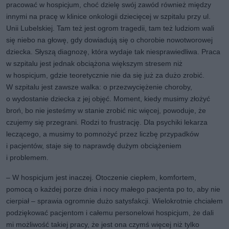
pracować w hospicjum, choć dzielę swój zawód również między
innymi na pracę w klinice onkologii dziecięcej w szpitalu przy ul.
Unii Lubelskiej. Tam też jest ogrom tragedii, tam też ludziom wali
się niebo na głowę, gdy dowiadują się o chorobie nowotworowej
dziecka. Słyszą diagnozę, która wydaje tak niesprawiedliwa. Praca
w szpitalu jest jednak obciążona większym stresem niż
w hospicjum, gdzie teoretycznie nie da się już za dużo zrobić.
W szpitalu jest zawsze walka: o przezwyciężenie choroby,
o wydostanie dziecka z jej objęć. Moment, kiedy musimy złożyć
broń, bo nie jesteśmy w stanie zrobić nic więcej, powoduje, że
czujemy się przegrani. Rodzi to frustrację. Dla psychiki lekarza
leczącego, a musimy to pomnożyć przez liczbę przypadków
i pacjentów, staje się to naprawdę dużym obciążeniem
i problemem.
– W hospicjum jest inaczej. Otoczenie ciepłem, komfortem,
pomocą o każdej porze dnia i nocy małego pacjenta po to, aby nie
cierpiał – sprawia ogromnie dużo satysfakcji. Wielokrotnie chciałem
podziękować pacjentom i całemu personelowi hospicjum, że dali
mi możliwość takiej pracy, że jest ona czymś więcej niż tylko