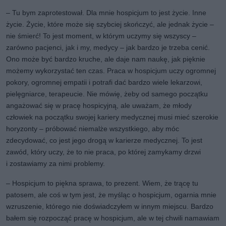
– Tu bym zaprotestował. Dla mnie hospicjum to jest życie. Inne
życie. Życie, które może się szybciej skończyć, ale jednak życie –
nie śmierć! To jest moment, w którym uczymy się wszyscy –
zarówno pacjenci, jak i my, medycy – jak bardzo je trzeba cenić.
Ono może być bardzo kruche, ale daje nam naukę, jak pięknie
możemy wykorzystać ten czas. Praca w hospicjum uczy ogromnej
pokory, ogromnej empatii i potrafi dać bardzo wiele lekarzowi,
pielęgniarce, terapeucie. Nie mówię, żeby od samego początku
angażować się w pracę hospicyjną, ale uważam, że młody
człowiek na początku swojej kariery medycznej musi mieć szerokie
horyzonty – próbować niemalże wszystkiego, aby móc
zdecydować, co jest jego drogą w karierze medycznej. To jest
zawód, który uczy, że to nie praca, po której zamykamy drzwi
i zostawiamy za nimi problemy.
– Hospicjum to piękna sprawa, to prezent. Wiem, że trącę tu
patosem, ale coś w tym jest, że myśląc o hospicjum, ogarnia mnie
wzruszenie, którego nie doświadczyłem w innym miejscu. Bardzo
bałem się rozpocząć pracę w hospicjum, ale w tej chwili namawiam