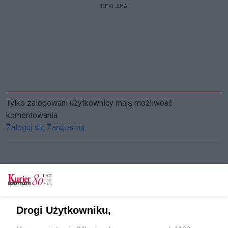
REKLAMA
Tylko zalogowani użytkownicy mają możliwość
komentowania
Zaloguj się
Zarejestruj
CZYTAJ TAKŻE
Pomoc, która rozgrzewa serca
Drogi Użytkowniku,
Szacunek do chorego człowieka, wrażliwość na