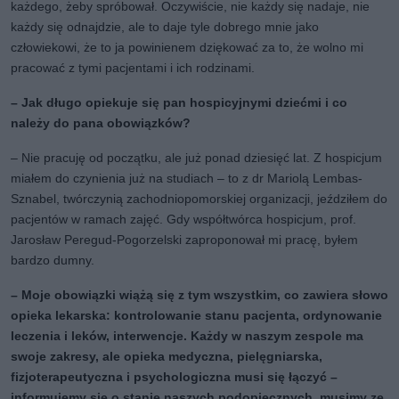
każdego, żeby spróbował. Oczywiście, nie każdy się nadaje, nie
każdy się odnajdzie, ale to daje tyle dobrego mnie jako
człowiekowi, że to ja powinienem dziękować za to, że wolno mi
pracować z tymi pacjentami i ich rodzinami.
– Jak długo opiekuje się pan hospicyjnymi dziećmi i co
należy do pana obowiązków?
– Nie pracuję od początku, ale już ponad dziesięć lat. Z hospicjum
miałem do czynienia już na studiach – to z dr Mariolą Lembas-
Sznabel, twórczynią zachodniopomorskiej organizacji, jeździłem do
pacjentów w ramach zajęć. Gdy współtwórca hospicjum, prof.
Jarosław Peregud-Pogorzelski zaproponował mi pracę, byłem
bardzo dumny.
– Moje obowiązki wiążą się z tym wszystkim, co zawiera słowo
opieka lekarska: kontrolowanie stanu pacjenta, ordynowanie
leczenia i leków, interwencje. Każdy w naszym zespole ma
swoje zakresy, ale opieka medyczna, pielęgniarska,
fizjoterapeutyczna i psychologiczna musi się łączyć –
informujemy się o stanie naszych podopiecznych, musimy ze