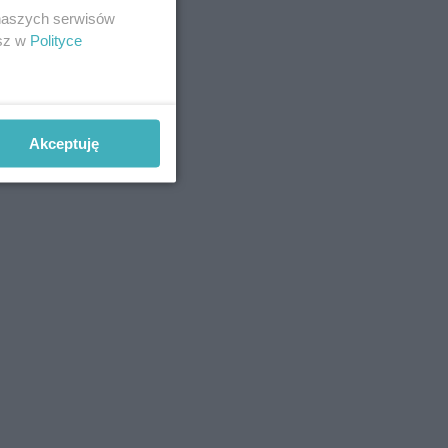
 naszych serwisów
esz w
Polityce
Akceptuję