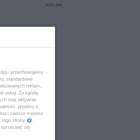
REKLAMA
stęp i przechowujemy
ory, standardowe
alizowanych reklam,
ie usług. Za zgodą
ych oraz aktywnie
watność, prosimy o
wolna i zawsze możesz
m rogu strony
.
sprzeciwić się