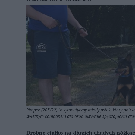
Pimpek (205/22) to sympatyczny młody psiak, który potrze
świetnym kompanem dla osób aktywnie spędzających czas
Drobne ciałko na długich chudych nóżkac