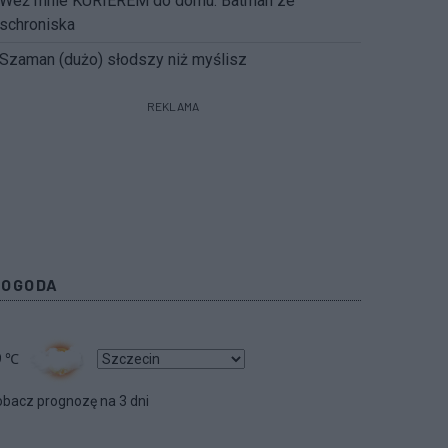
Weź mnie KURIEREM do domu. Batman ze
schroniska
Szaman (dużo) słodszy niż myślisz
REKLAMA
POGODA
9
℃
bacz prognozę na 3 dni