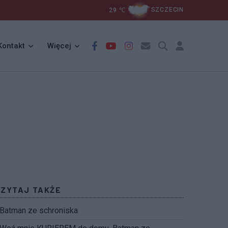
29
℃
SZCZECIN
Kontakt
Więcej
CZYTAJ TAKŻE
Batman ze schroniska