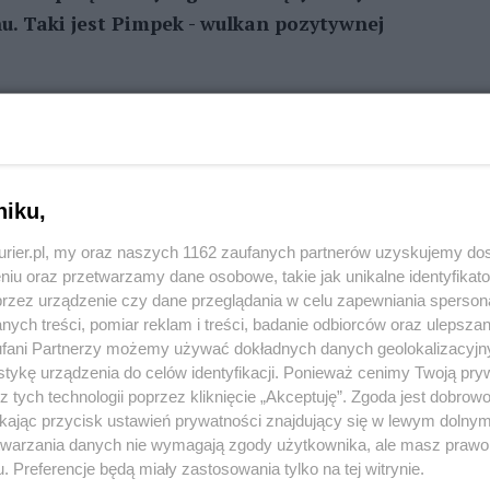
u. Taki jest Pimpek - wulkan pozytywnej
REKLAMA
c maja. Jako pies znaleziony na działkach Wyspy
niku,
kurier.pl, my oraz naszych 1162 zaufanych partnerów uzyskujemy do
s. Potrafi ostro reagować na inne samce, szybko się
niu oraz przetwarzamy dane osobowe, takie jak unikalne identyfikat
- Na wybiegu dogaduje się z suczką, możliwe więc,
przez urządzenie czy dane przeglądania w celu zapewniania sperson
ych treści, pomiar reklam i treści, badanie odbiorców oraz ulepszan
nie. Szukamy mu spokojnego opiekuna, który nauczy
fani Partnerzy możemy używać dokładnych danych geolokalizacyjn
apewni mu stabilny ciepły dom.
tykę urządzenia do celów identyfikacji. Ponieważ cenimy Twoją pry
z tych technologii poprzez kliknięcie „Akceptuję”. Zgoda jest dobro
wietnej kondycji i zdrowiu. Ma w sobie pokłady
ikając przycisk ustawień prywatności znajdujący się w lewym dolny
 Niestety, najlepszy swój czas spędza teraz za
etwarzania danych nie wymagają zgody użytkownika, ale masz prawo 
. Preferencje będą miały zastosowania tylko na tej witrynie.
. Został skrzywdzony przez porzucenie, więc trudno