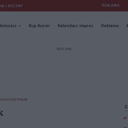
REKLAMA
NA I ROZYNY
domości
Kup Kurier
Kalendarz imprez
Reklama
REKLAMA
eczny mały Pimpek
k