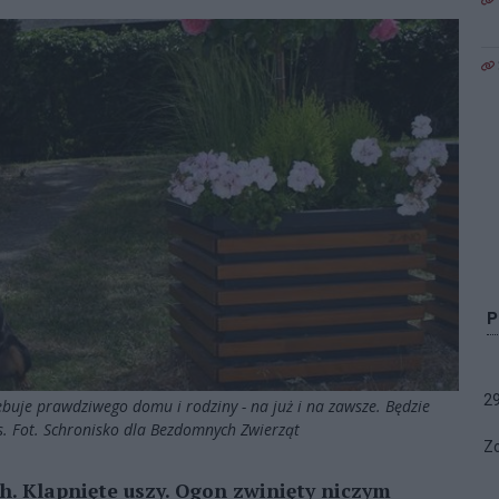
2
buje prawdziwego domu i rodziny - na już i na zawsze. Będzie
. Fot. Schronisko dla Bezdomnych Zwierząt
Zo
h. Klapnięte uszy. Ogon zwinięty niczym