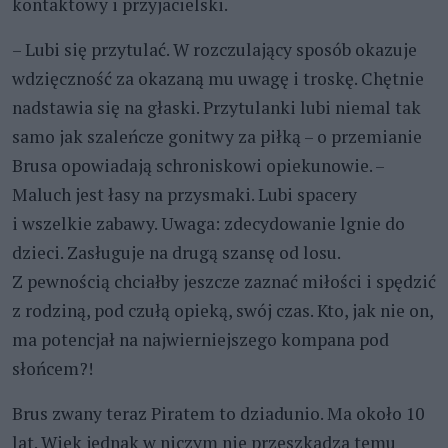
kontaktowy i przyjacielski.
– Lubi się przytulać. W rozczulający sposób okazuje
wdzięczność za okazaną mu uwagę i troskę. Chętnie
nadstawia się na głaski. Przytulanki lubi niemal tak
samo jak szaleńcze gonitwy za piłką – o przemianie
Brusa opowiadają schroniskowi opiekunowie. –
Maluch jest łasy na przysmaki. Lubi spacery
i wszelkie zabawy. Uwaga: zdecydowanie lgnie do
dzieci. Zasługuje na drugą szansę od losu.
Z pewnością chciałby jeszcze zaznać miłości i spędzić
z rodziną, pod czułą opieką, swój czas. Kto, jak nie on,
ma potencjał na najwierniejszego kompana pod
słońcem?!
Brus zwany teraz Piratem to dziadunio. Ma około 10
lat. Wiek jednak w niczym nie przeszkadza temu