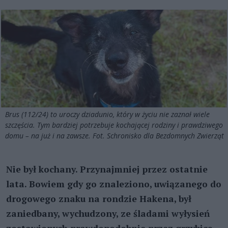
Brus (112/24) to uroczy dziadunio, który w życiu nie zaznał wiele
szczęścia. Tym bardziej potrzebuje kochającej rodziny i prawdziwego
domu – na już i na zawsze. Fot. Schronisko dla Bezdomnych Zwierząt
Nie był kochany. Przynajmniej przez ostatnie
lata. Bowiem gdy go znaleziono, uwiązanego do
drogowego znaku na rondzie Hakena, był
zaniedbany, wychudzony, ze śladami wyłysień