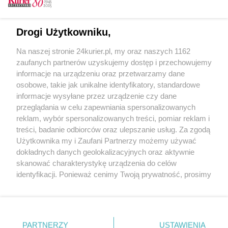
CZYTAJ TAKŻE
Pirat jechał pod prąd
Drogi Użytkowniku,
Zatrzymany mieszkaniec Szczecina. 21-latek
Na naszej stronie 24kurier.pl, my oraz naszych 1162
pędził z prędkością 230 km/h
zaufanych partnerów uzyskujemy dostęp i przechowujemy
Pasażer pirat
informacje na urządzeniu oraz przetwarzamy dane
osobowe, takie jak unikalne identyfikatory, standardowe
POGODA
informacje wysyłane przez urządzenie czy dane
przeglądania w celu zapewniania spersonalizowanych
reklam, wybór spersonalizowanych treści, pomiar reklam i
treści, badanie odbiorców oraz ulepszanie usług. Za zgodą
22
℃
Użytkownika my i Zaufani Partnerzy możemy używać
dokładnych danych geolokalizacyjnych oraz aktywnie
Zobacz prognozę na 3 dni
skanować charakterystykę urządzenia do celów
identyfikacji. Ponieważ cenimy Twoją prywatność, prosimy
o zgodę na korzystanie z tych technologii poprzez
kliknięcie „Akceptuję”. Zgoda jest dobrowolna i zawsze
możesz ją zmienić/wycofać klikając przycisk ustawień
prywatności znajdujący się w lewym dolnym rogu strony
PARTNERZY
USTAWIENIA
Copyright © 2022 Kurier Szczeciński sp. z o.o.