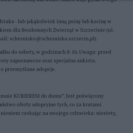
ziaka - lub jakąkolwiek inną psinę lub kocinę w
skiem dla Bezdomnych Zwierząt w Szczecinie (ul.
-mail: schronisko@schronisko.szczecin.pl).
ałku do soboty, w godzinach 8-16. Uwaga: przed
ry zapoznawcze oraz specjalna ankieta.
 o przemyślane adopcje.
ź mnie KURIEREM do domu”. Jest poświęcony
stwo oferty adopcyjne tych, co za kratami
knieniem czekając na swojego człowieka: niestety,