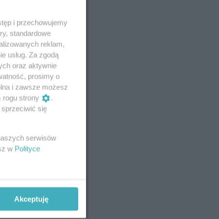
stęp i przechowujemy
ory, standardowe
alizowanych reklam,
ie usług. Za zgodą
ych oraz aktywnie
watność, prosimy o
wolna i zawsze możesz
m rogu strony
.
sprzeciwić się
 naszych serwisów
esz w
Polityce
Akceptuję