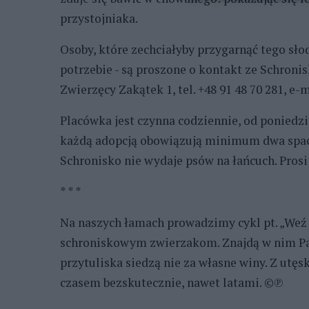
przystojniaka.
Osoby, które zechciałyby przygarnąć tego słod
potrzebie - są proszone o kontakt ze Schroni
Zwierzęcy Zakątek 1, tel. +48 91 48 70 281, e
Placówka jest czynna codziennie, od poniedzi
każdą adopcją obowiązują minimum dwa space
Schronisko nie wydaje psów na łańcuch. Prosi
* * *
Na naszych łamach prowadzimy cykl pt. „We
schroniskowym zwierzakom. Znajdą w nim Pań
przytuliska siedzą nie za własne winy. Z utęs
czasem bezskutecznie, nawet latami. ©℗