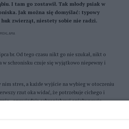
ąbiu. I tam go zostawił. Tak młody psiak w
roniska. Jak można się domyślać: typowy
huk zwierząt, niestety sobie nie radzi.
REKLAMA
pca br. Od tego czasu nikt go nie szukał, nikt o
 a w schronisku czuje się wyjątkowo niepewny i
 nim stres, a każde wyjście na wybieg w otoczeniu
rwszy rzut oka widać, że potrzebuje cichego i
cznie - opowiadają schroniskowi opiekunowie.
e chętnie się wtula w opiekuna. Lubi wszelkie
być nagradzany przysmaczkami. Fakt, że z niego