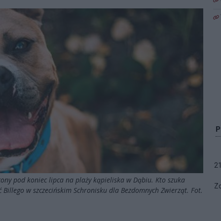
2
ucony pod koniec lipca na plaży kąpieliska w Dąbiu. Kto szuka
Zo
 Billego w szczecińskim Schronisku dla Bezdomnych Zwierząt. Fot.