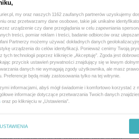
 i się uczy.
niku,
kurier.pl, my oraz naszych 1162 zaufanych partnerów uzyskujemy do
oniskowego hałasu, Billy staje się zupełnie innym
niu oraz przetwarzamy dane osobowe, takie jak unikalne identyfikat
ć dziarskim krokiem, z uśmiechem na pyszczku i z
przez urządzenie czy dane przeglądania w celu zapewniania sperson
jemność - przekonują schroniskowi opiekunowie. -
ych treści, pomiar reklam i treści, badanie odbiorców oraz ulepszan
dy. Jest typowym przedstawicielem psiaków w
fani Partnerzy możemy używać dokładnych danych geolokalizacyjn
tykę urządzenia do celów identyfikacji. Ponieważ cenimy Twoją pry
nny. Billy również pragnie uwagi i czułości
z tych technologii poprzez kliknięcie „Akceptuję”. Zgoda jest dobro
wiernością i przyjaźnią.
ikając przycisk ustawień prywatności znajdujący się w lewym dolny
etwarzania danych nie wymagają zgody użytkownika, ale masz prawo 
nsę od losu: prawdziwy dom i kochającą rodzinę.
. Preferencje będą miały zastosowania tylko na tej witrynie.
 będzie mógł się poczuć bezpiecznie i swobodnie, z
szymi informacjami, abyś mógł świadomie i komfortowo korzystać z
gółowe informacje dotyczące przetwarzania Twoich danych znajdzi
 który potrzebuje trochę wsparcia, ale w zamian
s
oraz po kliknięciu w „Ustawienia”.
nie Billy będzie dla niego idealnym kompanem -
USTAWIENIA
st na tyle nieśmiały, że z odwiedzającymi schronisko
dwie na chwilę lub wcale. Warto więc pytać o tego