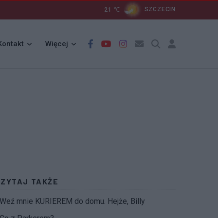
21
℃
SZCZECIN
Kontakt
Więcej
CZYTAJ TAKŻE
Weź mnie KURIEREM do domu. Hejże, Billy