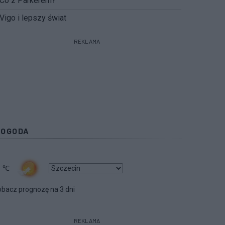
Co z Parkerem?
Vigo i lepszy świat
REKLAMA
POGODA
1
℃
bacz prognozę na 3 dni
REKLAMA