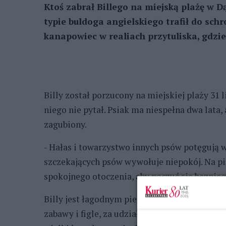
Ktoś zabrał Billego na miejską plażę w D
typie buldoga angielskiego trafił do sch
kanapowiec w realiach przytuliska, gdzie 
Billy został porzucony na miejskiej plaży 31 li
niego nie pytał. Psiak ma niespełna dwa lata,
zagubiony.
- Hałas i towarzystwo innych psów potęgują w
szczekających psów wywołuje niepokój. Na pie
spokojnego otoczenia, aby poczuć się bezpie
Billy jest łagodnym pieszczochem. Na spacerz
zabawy i figle, za udział w których uwielbia 