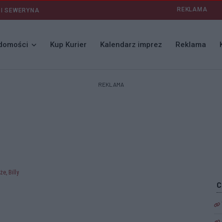
REKLAMA
 I SEWERYNA
domości
Kup Kurier
Kalendarz imprez
Reklama
REKLAMA
że, Billy