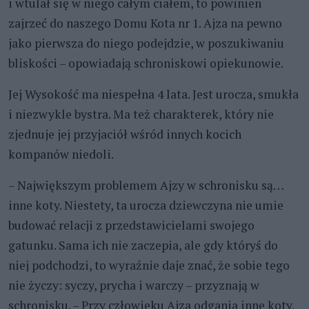
i wtulał się w niego całym ciałem, to powinien
zajrzeć do naszego Domu Kota nr 1. Ajza na pewno
jako pierwsza do niego podejdzie, w poszukiwaniu
bliskości – opowiadają schroniskowi opiekunowie.
Jej Wysokość ma niespełna 4 lata. Jest urocza, smukła
i niezwykle bystra. Ma też charakterek, który nie
zjednuje jej przyjaciół wśród innych kocich
kompanów niedoli.
– Największym problemem Ajzy w schronisku są…
inne koty. Niestety, ta urocza dziewczyna nie umie
budować relacji z przedstawicielami swojego
gatunku. Sama ich nie zaczepia, ale gdy któryś do
niej podchodzi, to wyraźnie daje znać, że sobie tego
nie życzy: syczy, prycha i warczy – przyznają w
schronisku. – Przy człowieku Ajza odgania inne koty.