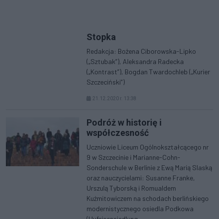
Stopka
Redakcja: Bożena Ciborowska-Lipko
(„Sztubak”), Aleksandra Radecka
(„Kontrast”), Bogdan Twardochleb („Kurier
Szczeciński”)
21.12.2020 r. 13:38
Podróż w historię i
współczesność
Uczniowie Liceum Ogólnokształcącego nr
9 w Szczecinie i Marianne-Cohn-
Sonderschule w Berlinie z Ewą Marią Slaską
oraz nauczycielami: Susanne Franke,
Urszulą Tyborską i Romualdem
Kuźmitowiczem na schodach berlińskiego
modernistycznego osiedla Podkowa
(Hufeisensiedlung...