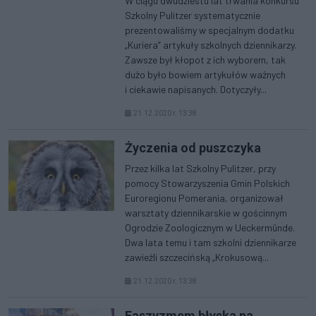
W ciągu dwudziestu lat trwania konkursu
Szkolny Pulitzer systematycznie
prezentowaliśmy w specjalnym dodatku
„Kuriera” artykuły szkolnych dziennikarzy.
Zawsze był kłopot z ich wyborem, tak
dużo było bowiem artykułów ważnych
i ciekawie napisanych. Dotyczyły...
21.12.2020 r. 13:38
Życzenia od puszczyka
Przez kilka lat Szkolny Pulitzer, przy
pomocy Stowarzyszenia Gmin Polskich
Euroregionu Pomerania, organizował
warsztaty dziennikarskie w gościnnym
Ogrodzie Zoologicznym w Ueckermünde.
Dwa lata temu i tam szkolni dziennikarze
zawieźli szczecińską „Krokusową...
21.12.2020 r. 13:38
Faszyzmem błyska na