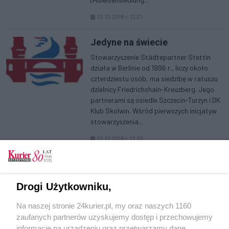
13.12.2018 r. 12:21
Jedyne na świecie
Stowarzyszenie Städtepartner Stettin
działa w Berlinie od 1996 r., liczy około
czterdziestu osób, ma siedzibę w ratuszu
dzielnicy Friedrichshain-Kreuzberg. Jego
partnerami są osiedle Szczecin-Turzyn i DK
Klub Skolwin. Wśród pierwszych inicjatyw
stowarzyszenia...
13.12.2018 r. 12:20
(aktualna)
>>
1
2
3
4
5
6
»
Drogi Użytkowniku,
Na naszej stronie 24kurier.pl, my oraz naszych 1160
zaufanych partnerów uzyskujemy dostęp i przechowujemy
informacje na urządzeniu oraz przetwarzamy dane