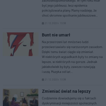
zachodniopomorskiego. W tym roku miał
być jego jubileusz, lecz epidemia
pokrzyżowała plany. Mamy nadzieję, że
choć skromne spotkanie jubileuszowe...
21.12.2020 r. 13:38
Bunt nie umarł
Na przestrzeni lat mnóstwo ludzi
przeciwstawiało się narzuconym zasadom.
Dzięki temu świat ciągle się zmieniał.
W niektórych wypadkach były to zmiany na
lepsze, w niektórych na gorsze. Jednak
jakiekolwiek by były, zawsze rozwijają
i uczą. Muzyka od lat...
21.12.2020 r. 13:38
Zmieniać świat na lepszy
Codziennie dowiadujemy się o faktach
dyskryminacji mniejszości społecznych.