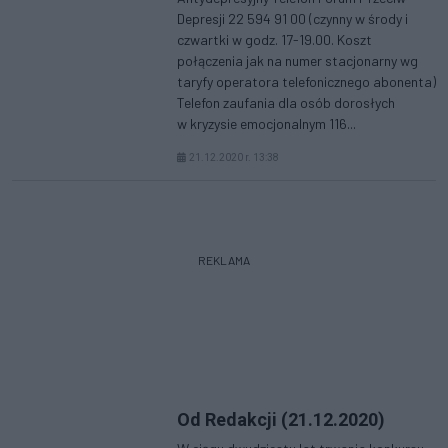
Depresji 22 594 91 00 (czynny w środy i
czwartki w godz. 17-19.00. Koszt
połączenia jak na numer stacjonarny wg
taryfy operatora telefonicznego abonenta)
Telefon zaufania dla osób dorosłych
w kryzysie emocjonalnym 116...
21.12.2020 r. 13:38
REKLAMA
Od Redakcji (21.12.2020)