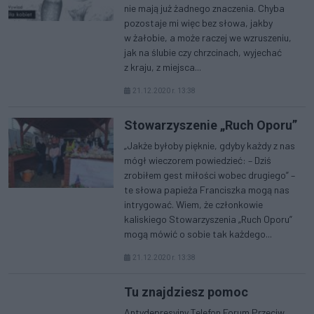
nie mają już żadnego znaczenia. Chyba
pozostaje mi więc bez słowa, jakby
w żałobie, a może raczej we wzruszeniu,
jak na ślubie czy chrzcinach, wyjechać
z kraju, z miejsca...
21.12.2020 r. 13:38
Stowarzyszenie „Ruch Oporu”
„Jakże byłoby pięknie, gdyby każdy z nas
mógł wieczorem powiedzieć: – Dziś
zrobiłem gest miłości wobec drugiego” –
te słowa papieża Franciszka mogą nas
intrygować. Wiem, że członkowie
kaliskiego Stowarzyszenia „Ruch Oporu”
mogą mówić o sobie tak każdego...
21.12.2020 r. 13:38
Tu znajdziesz pomoc
Antydepresyjny Telefon Forum Przeciw