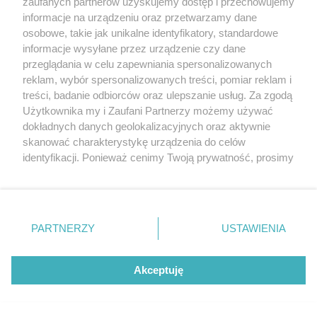
zaufanych partnerów uzyskujemy dostęp i przechowujemy
Technikum Technologii Cyfrowych
informacje na urządzeniu oraz przetwarzamy dane
osobowe, takie jak unikalne identyfikatory, standardowe
POGODA
informacje wysyłane przez urządzenie czy dane
przeglądania w celu zapewniania spersonalizowanych
reklam, wybór spersonalizowanych treści, pomiar reklam i
treści, badanie odbiorców oraz ulepszanie usług. Za zgodą
14
℃
Użytkownika my i Zaufani Partnerzy możemy używać
dokładnych danych geolokalizacyjnych oraz aktywnie
Zobacz prognozę na 3 dni
skanować charakterystykę urządzenia do celów
identyfikacji. Ponieważ cenimy Twoją prywatność, prosimy
o zgodę na korzystanie z tych technologii poprzez
kliknięcie „Akceptuję”. Zgoda jest dobrowolna i zawsze
możesz ją zmienić/wycofać klikając przycisk ustawień
prywatności znajdujący się w lewym dolnym rogu strony
Copyright © 2022 Kurier Szczeciński sp. z o.o.
PARTNERZY
USTAWIENIA
. Niektóre rodzaje przetwarzania danych nie wymagają
Wszelkie prawa zastrzeżone
zgody użytkownika, ale masz prawo sprzeciwić się
Kontakt
Nota wydawnicza
Nota prawna
takiemu przetwarzaniu. Preferencje będą miały
Akceptuję
zastosowania tylko na tej witrynie.
Polityka prywatności
Reklama
Zapoznaj się z poniższymi informacjami, abyś mógł