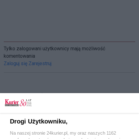
Tylko zalogowani użytkownicy mają możliwość
komentowania
Zaloguj się
Zarejestruj
CZYTAJ TAKŻE
Ale numer!
Zaplanuj zimowe ferie. Półkolonie w szkołach i
Drogi Użytkowniku,
w Pałacu Młodzieży
Na naszej stronie 24kurier.pl, my oraz naszych 1162
Wystartowali młodzi naukowcy. E(x)plory w