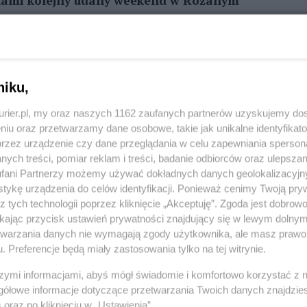
a nami kolejny udany weekend w Różanym
.
REKLAMA
niku,
szczoły w sztuce – linoryt i grafika”. Było
kurier.pl, my oraz naszych 1162 zaufanych partnerów uzyskujemy do
kwencji i w rodzinnej atmosferze. W niedzielę na
niu oraz przetwarzamy dane osobowe, takie jak unikalne identyfikat
ues Band - legenda polskiej sceny bluesowej, zespół
przez urządzenie czy dane przeglądania w celu zapewniania sperson
zej Malcherek, Agnieszka Malcherek, Dariusz
ych treści, pomiar reklam i treści, badanie odbiorców oraz ulepszan
fani Partnerzy możemy używać dokładnych danych geolokalizacyjn
tykę urządzenia do celów identyfikacji. Ponieważ cenimy Twoją pry
z tych technologii poprzez kliknięcie „Akceptuję”. Zgoda jest dobro
- ekologiczne warsztaty, plenerowy koncert i
ikając przycisk ustawień prywatności znajdujący się w lewym dolny
ch rytmach!
etwarzania danych nie wymagają zgody użytkownika, ale masz prawo 
. Preferencje będą miały zastosowania tylko na tej witrynie.
szymi informacjami, abyś mógł świadomie i komfortowo korzystać z
gółowe informacje dotyczące przetwarzania Twoich danych znajdzi
s
oraz po kliknięciu w „Ustawienia”.