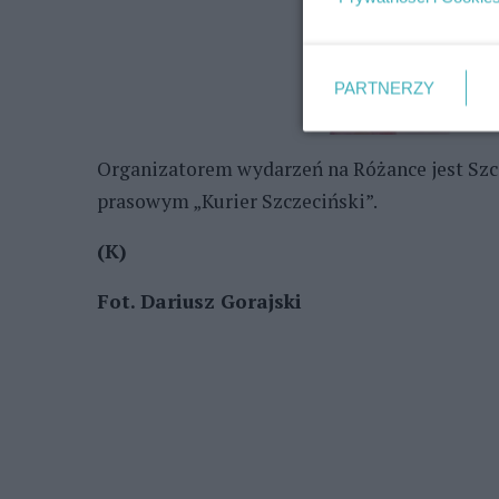
PARTNERZY
Organizatorem wydarzeń na Różance jest Szc
prasowym „Kurier Szczeciński”.
(K)
Fot. Dariusz Gorajski