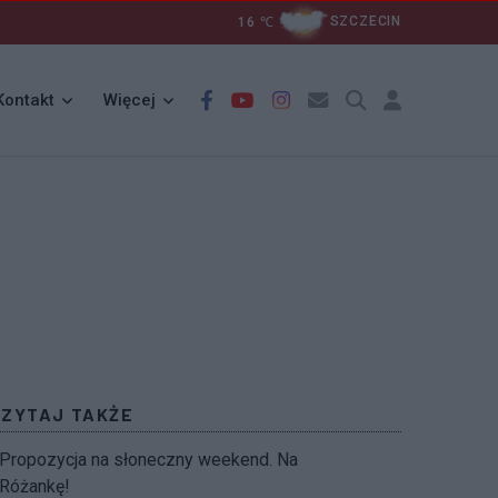
16
℃
SZCZECIN
Kontakt
Więcej
CZYTAJ TAKŻE
Propozycja na słoneczny weekend. Na
Różankę!