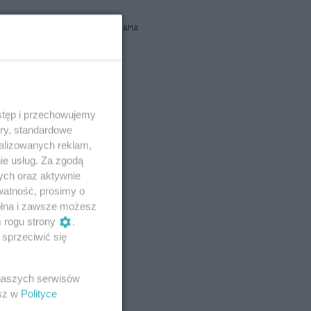
REKLAMA
stęp i przechowujemy
ory, standardowe
alizowanych reklam,
ie usług. Za zgodą
ych oraz aktywnie
watność, prosimy o
wolna i zawsze możesz
m rogu strony
.
sprzeciwić się
 naszych serwisów
esz w
Polityce