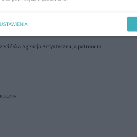
USTAWIENIA
zecińska Agencja Artystyczna, a patronem
REKLAMA