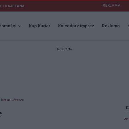
REKLAMA
Y I KAJETANA
domości
Kup Kurier
Kalendarz imprez
Reklama
REKLAMA
a lata na Różance
e