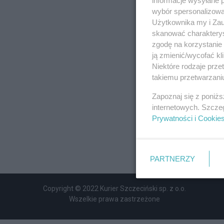
wybór spersonalizowan
Użytkownika my i Zau
skanować charakterys
zgodę na korzystanie 
ją zmienić/wycofać kl
Niektóre rodzaje prz
takiemu przetwarzaniu
Zapoznaj się z poniż
internetowych. Szcze
Prywatności i Cookie
PARTNERZY
Copyright © 2022 Kurier Szczeciński sp. z o.o.
Wszelkie prawa zastrzeżone