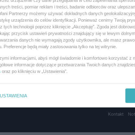
ych treści, pomiar reklam i treści, badanie odbiorców oraz ulepszan
fani Partnerzy możemy używać dokładnych danych geolokalizacyjn
tykę urządzenia do celów identyfikacji. Ponieważ cenimy Twoją pry
z tych technologii poprzez kliknięcie „Akceptuję”. Zgoda jest dobro
ikając przycisk ustawień prywatności znajdujący się w lewym dolny
etwarzania danych nie wymagają zgody użytkownika, ale masz prawo 
. Preferencje będą miały zastosowania tylko na tej witrynie.
szymi informacjami, abyś mógł świadomie i komfortowo korzystać z
gółowe informacje dotyczące przetwarzania Twoich danych znajdzi
s
oraz po kliknięciu w „Ustawienia”.
USTAWIENIA
Kontakt
No