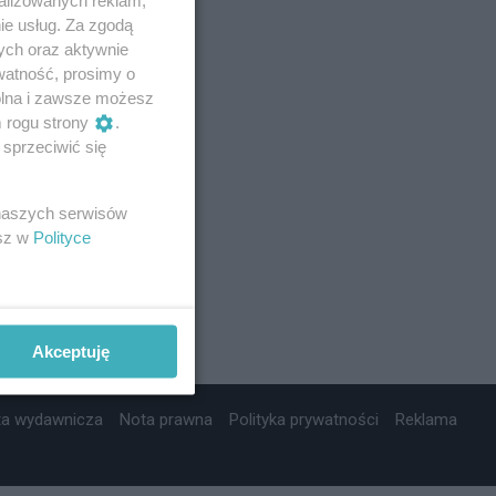
ie usług. Za zgodą
ych oraz aktywnie
watność, prosimy o
wolna i zawsze możesz
m rogu strony
.
sprzeciwić się
 naszych serwisów
esz w
Polityce
Akceptuję
ta wydawnicza
Nota prawna
Polityka prywatności
Reklama