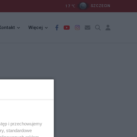
17
℃
SZCZECIN
Kontakt
Więcej
stęp i przechowujemy
ory, standardowe
alizowanych reklam,