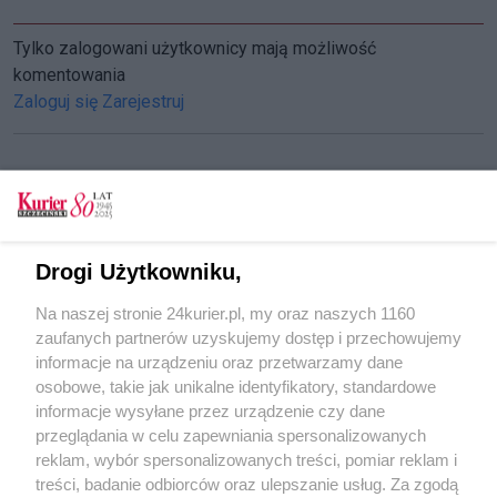
Tylko zalogowani użytkownicy mają możliwość
komentowania
Zaloguj się
Zarejestruj
CZYTAJ TAKŻE
W Różance "Zakochani są wśród nas" i "Ocalić
Drogi Użytkowniku,
od zapomnienia" [GALERIA, FILM]
Na naszej stronie 24kurier.pl, my oraz naszych 1160
Różanka w Stargardzie obudziła się do życia.
zaufanych partnerów uzyskujemy dostęp i przechowujemy
Zachwyca każdego roku
informacje na urządzeniu oraz przetwarzamy dane
osobowe, takie jak unikalne identyfikatory, standardowe
W Różance "Zakochani są wśród nas" i "Ocalić
informacje wysyłane przez urządzenie czy dane
od zapomnienia" [GALERIA, FILM]
przeglądania w celu zapewniania spersonalizowanych
reklam, wybór spersonalizowanych treści, pomiar reklam i
POGODA
treści, badanie odbiorców oraz ulepszanie usług. Za zgodą