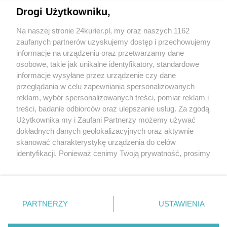
Drogi Użytkowniku,
24
℃
Na naszej stronie 24kurier.pl, my oraz naszych 1162
Zobacz prognozę na 3 dni
zaufanych partnerów uzyskujemy dostęp i przechowujemy
informacje na urządzeniu oraz przetwarzamy dane
osobowe, takie jak unikalne identyfikatory, standardowe
informacje wysyłane przez urządzenie czy dane
REKLAMA
przeglądania w celu zapewniania spersonalizowanych
reklam, wybór spersonalizowanych treści, pomiar reklam i
treści, badanie odbiorców oraz ulepszanie usług. Za zgodą
Użytkownika my i Zaufani Partnerzy możemy używać
dokładnych danych geolokalizacyjnych oraz aktywnie
skanować charakterystykę urządzenia do celów
identyfikacji. Ponieważ cenimy Twoją prywatność, prosimy
o zgodę na korzystanie z tych technologii poprzez
kliknięcie „Akceptuję”. Zgoda jest dobrowolna i zawsze
możesz ją zmienić/wycofać klikając przycisk ustawień
prywatności znajdujący się w lewym dolnym rogu strony
Copyright © 2022 Kurier Szczeciński sp. z o.o.
PARTNERZY
USTAWIENIA
. Niektóre rodzaje przetwarzania danych nie wymagają
Wszelkie prawa zastrzeżone
zgody użytkownika, ale masz prawo sprzeciwić się