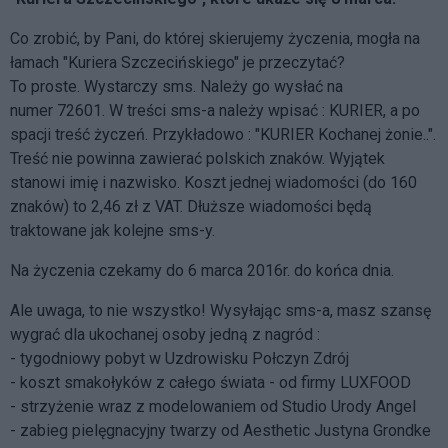
Co zrobić, by Pani, do której skierujemy życzenia, mogła na
łamach "Kuriera Szczecińskiego" je przeczytać?
To proste. Wystarczy sms. Należy go wysłać na
numer 72601. W treści sms-a należy wpisać : KURIER, a po
spacji treść życzeń. Przykładowo : "KURIER Kochanej żonie..".
Treść nie powinna zawierać polskich znaków. Wyjątek
stanowi imię i nazwisko. Koszt jednej wiadomości (do 160
znaków) to 2,46 zł z VAT. Dłuższe wiadomości będą
traktowane jak kolejne sms-y.
Na życzenia czekamy do 6 marca 2016r. do końca dnia.
Ale uwaga, to nie wszystko! Wysyłając sms-a, masz szansę
wygrać dla ukochanej osoby jedną z nagród :
- tygodniowy pobyt w Uzdrowisku Połczyn Zdrój
- koszt smakołyków z całego świata - od firmy LUXFOOD
- strzyżenie wraz z modelowaniem od Studio Urody Angel
- zabieg pielęgnacyjny twarzy od Aesthetic Justyna Grondke