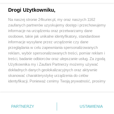
(aktualna)
1
Drogi Użytkowniku,
Na naszej stronie 24kurier.pl, my oraz naszych 1162
zaufanych partnerów uzyskujemy dostęp i przechowujemy
informacje na urządzeniu oraz przetwarzamy dane
osobowe, takie jak unikalne identyfikatory, standardowe
informacje wysyłane przez urządzenie czy dane
przeglądania w celu zapewniania spersonalizowanych
reklam, wybór spersonalizowanych treści, pomiar reklam i
treści, badanie odbiorców oraz ulepszanie usług. Za zgodą
Użytkownika my i Zaufani Partnerzy możemy używać
dokładnych danych geolokalizacyjnych oraz aktywnie
skanować charakterystykę urządzenia do celów
identyfikacji. Ponieważ cenimy Twoją prywatność, prosimy
o zgodę na korzystanie z tych technologii poprzez
kliknięcie „Akceptuję”. Zgoda jest dobrowolna i zawsze
możesz ją zmienić/wycofać klikając przycisk ustawień
prywatności znajdujący się w lewym dolnym rogu strony
PARTNERZY
Copyright © 2022 Kurier Szczeciński sp. z o.o.
USTAWIENIA
. Niektóre rodzaje przetwarzania danych nie wymagają
Wszelkie prawa zastrzeżone