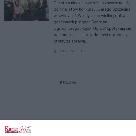
Ostatnia niedziela września zawsze należy
do finalistów konkursu „Całego Szczecina
w kwiatach”. Wtedy to na wielkiej gali w
gościnnych progach Centrum
Ogrodniczego „Rajski Ogród” spotykają się
pasjonaci zieleni oraz domowi ogrodnicy,
którzy za sprawą...
05.06.2026 r. 15:09
REKLAMA